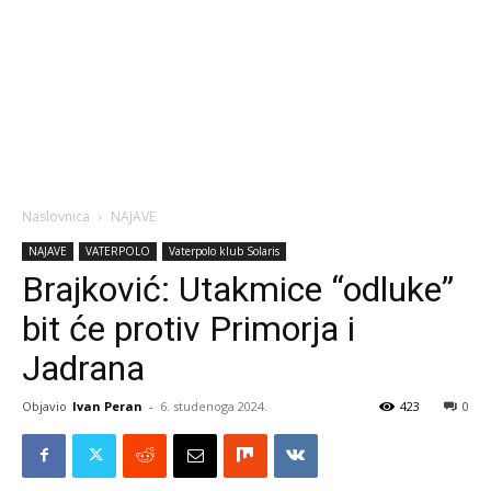
Naslovnica
NAJAVE
NAJAVE
VATERPOLO
Vaterpolo klub Solaris
Brajković: Utakmice “odluke”
bit će protiv Primorja i
Jadrana
Objavio
Ivan Peran
-
6. studenoga 2024.
423
0