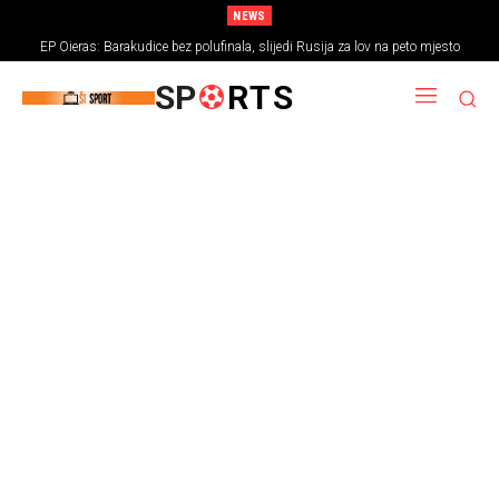
NEWS
EP Oieras: Barakudice bez polufinala, slijedi Rusija za lov na peto mjesto
SP
RTS