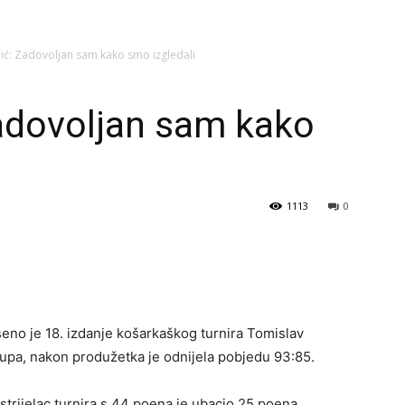
ić: Zadovoljan sam kako smo izgledali
adovoljan sam kako
1113
0
no je 18. izdanje košarkaškog turnira Tomislav
pa, nakon produžetka je odnijela pobjedu 93:85.
 strijelac turnira s 44 poena je ubacio 25 poena,