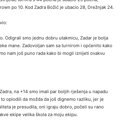
Brown po 10. Kod Zadra Božić je ubacio 28, Drežnjak 24.
vio:
edio. Odigrali smo jednu dobru utakmicu, Zadar je bolja
 neke mane. Zadovoljan sam sa turnirom i općenito kako
o nam još puno rada kako bi mogli iznijeti ovakvu
Zadra, na +14 smo imali par boljih rješenja u napadu
to oplodili da možda da još dignemo razliku, jer je
iteta je presudila, oni igraju dobro, počeli su rano
akve ekipe velika škola za moju ekipu.