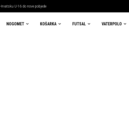
 Hrvatsku U-16 do nove pobjede
NOGOMET
KOŠARKA
FUTSAL
VATERPOLO