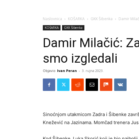
Naslovnica
KOŠARKA
GKK Šibenka
Damir Milač
KOŠARKA
GKK Šibenka
Damir Milačić: Z
smo izgledali
Objavio
Ivan Peran
-
3. rujna 2023.
Sinoćnjom utakmicom Zadra i Šibenke završe
Knežević na Jazinama. Momčad trenera Jusu
Kod Šibenke, Luka Skorić koji je bio najbolji