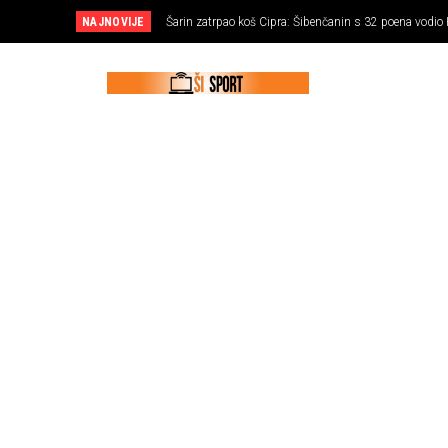
NAJNOVIJE
Šarin zatrpao koš Cipra: Šibenčanin s 32 poena vodio