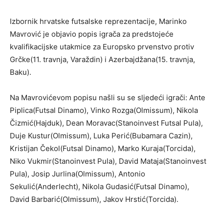
Izbornik hrvatske futsalske reprezentacije, Marinko
Mavrović je objavio popis igrača za predstojeće
kvalifikacijske utakmice za Europsko prvenstvo protiv
Grčke(11. travnja, Varaždin) i Azerbajdžana(15. travnja,
Baku).
Na Mavrovićevom popisu našli su se sljedeći igrači: Ante
Piplica(Futsal Dinamo), Vinko Rozga(Olmissum), Nikola
Čizmić(Hajduk), Dean Moravac(Stanoinvest Futsal Pula),
Duje Kustur(Olmissum), Luka Perić(Bubamara Cazin),
Kristijan Čekol(Futsal Dinamo), Marko Kuraja(Torcida),
Niko Vukmir(Stanoinvest Pula), David Mataja(Stanoinvest
Pula), Josip Jurlina(Olmissum), Antonio
Sekulić(Anderlecht), Nikola Gudasić(Futsal Dinamo),
David Barbarić(Olmissum), Jakov Hrstić(Torcida).