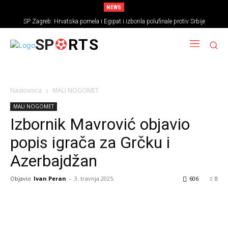
NEWS
SP Zagreb: Hrvatska pomela i Egipat i izborila polufinale protiv Srbije
SP
RTS
Naslovnica
MALI NOGOMET
MALI NOGOMET
Izbornik Mavrović objavio
popis igrača za Grčku i
Azerbajdžan
Objavio
Ivan Peran
-
3. travnja 2025.
606
0