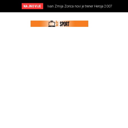
NAJNOVIJE
Ivan Zmija Zorica novi je trener Heroja 2007