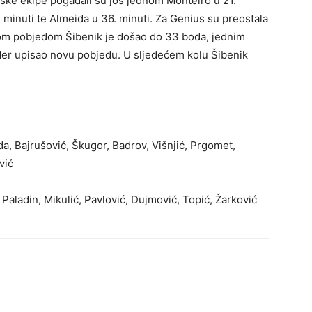
tske ekipe pogađali su još jednom Monteiro u 21.
. minuti te Almeida u 36. minuti. Za Genius su preostala
Ovom pobjedom Šibenik je došao do 33 boda, jednim
đer upisao novu pobjedu. U sljedećem kolu Šibenik
da, Bajrušović, Škugor, Badrov, Višnjić, Prgomet,
vić
 Paladin, Mikulić, Pavlović, Dujmović, Topić, Žarković