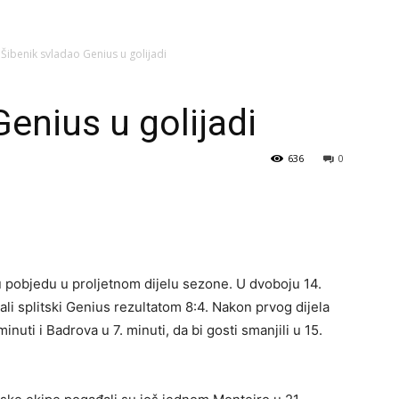
Šibenik svladao Genius u golijadi
enius u golijadi
636
0
u pobjedu u proljetnom dijelu sezone. U dvoboju 14.
li splitski Genius rezultatom 8:4. Nakon prvog dijela
nuti i Badrova u 7. minuti, da bi gosti smanjili u 15.