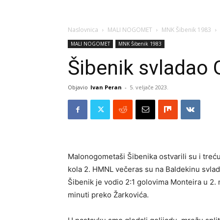
Naslovnica
MALI NOGOMET
MNK Šibenik 1983
MALI NOGOMET
MNK Šibenik 1983
Šibenik svladao G
Objavio
Ivan Peran
-
5. veljače 2023.
Malonogometaši Šibenika ostvarili su i treć
kola 2. HMNL večeras su na Baldekinu svlada
Šibenik je vodio 2:1 golovima Monteira u 2. mi
minuti preko Žarkovića.