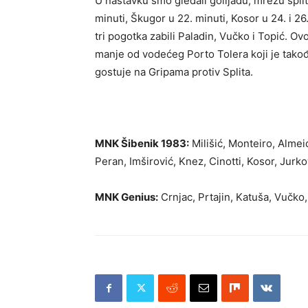
U nastavku smo gledali golijadu, mrežu spli
minuti, Škugor u 22. minuti, Kosor u 24. i 26
tri pogotka zabili Paladin, Vučko i Topić. 
manje od vodećeg Porto Tolera koji je tako
gostuje na Gripama protiv Splita.
MNK Šibenik 1983:
Milišić, Monteiro, Almei
Peran, Imširović, Knez, Cinotti, Kosor, Jurko
MNK Genius:
Crnjac, Prtajin, Katuša, Vučko,