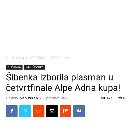
Naslovnica
KOŠARKA
GKK Šibenka
KOŠARKA
GKK Šibenka
Šibenka izborila plasman u
četvrtfinale Alpe Adria kupa!
Objavio
Ivan Peran
-
7. prosinca 2022.
477
0