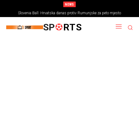
NEWS
Slovenia Ball: Hrvatska danas protiv Rumunjske za peto mjesto
SP
RTS