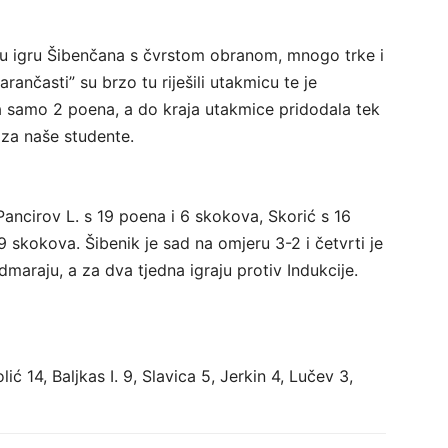
u igru Šibenčana s čvrstom obranom, mnogo trke i
rančasti” su brzo tu riješili utakmicu te je
ila samo 2 poena, a do kraja utakmice pridodala tek
4 za naše studente.
Pancirov L. s 19 poena i 6 skokova, Skorić s 16
i 9 skokova.
Šibenik je sad na omjeru 3-2 i četvrti je
dmaraju, a za dva tjedna igraju protiv Indukcije.
lić 14, Baljkas I. 9, Slavica 5, Jerkin 4, Lučev 3,