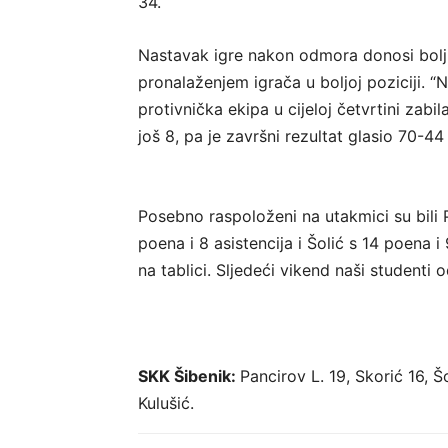
34.
Nastavak igre nakon odmora donosi bolj
pronalaženjem igrača u boljoj poziciji. “Na
protivnička ekipa u cijeloj četvrtini zab
još 8, pa je završni rezultat glasio 70-4
Posebno raspoloženi na utakmici su bili 
poena i 8 asistencija i Šolić s 14 poena 
na tablici.
Sljedeći vikend naši studenti o
SKK Šibenik:
Pancirov L. 19, Skorić 16, Šo
Kulušić.