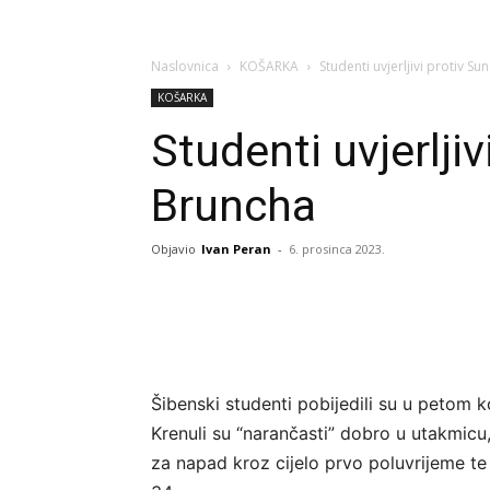
Naslovnica
KOŠARKA
Studenti uvjerljivi protiv S
KOŠARKA
Studenti uvjerlji
Bruncha
Objavio
Ivan Peran
-
6. prosinca 2023.
Šibenski studenti pobijedili su u petom 
Krenuli su “narančasti” dobro u utakmicu, 
za napad kroz cijelo prvo poluvrijeme te