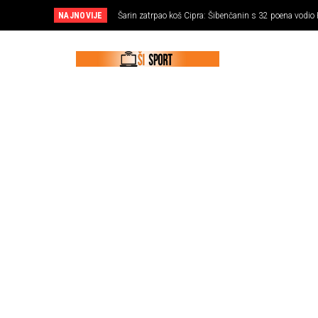
NAJNOVIJE
Šarin zatrpao koš Cipra: Šibenčanin s 32 poena vodio
NOGOMET