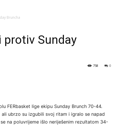
unday Bruncha
vi protiv Sunday
758
0
kolu FERbasket lige ekipu Sunday Brunch 70-44.
ali ubrzo su izgubili svoj ritam i igralo se napad
 se na poluvrijeme išlo neriješenim rezultatom 34-