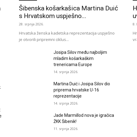
a
Šibenska košarkašica Martina Duić
H
s Hrvatskom uspješno...
u
28. srpnja 2026.
8.
Hrvatska ženska kadetska reprezentacija uspješno
Hr
je otvorili pripremni ciklus...
vr
Josipa Silov među najboljim
mladim košarkaškim
trenericama Europe
14. srpnja 2026.
Martina Duić i Josipa Silov dio
k
priprema hrvatske U-16
reprezentacije
14. srpnja 2026.
:
Jade Marmillod nova je igračica
e
ŽKK Šibenik!
11. srpnja 2026.