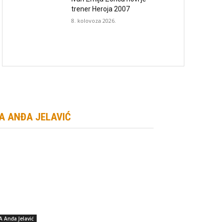
trener Heroja 2007
8. kolovoza 2026.
A ANĐA JELAVIĆ
A Anđa Jelavić