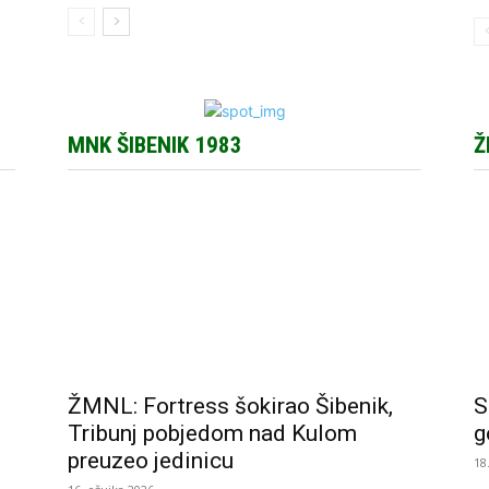
MNK ŠIBENIK 1983
Ž
ŽMNL: Fortress šokirao Šibenik,
S
Tribunj pobjedom nad Kulom
g
preuzeo jedinicu
18