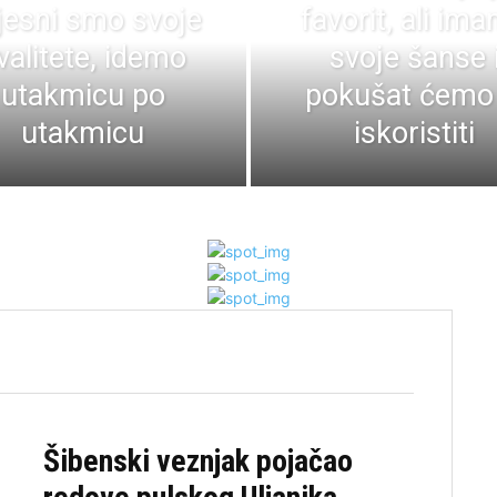
jesni smo svoje
favorit, ali im
valitete, idemo
svoje šanse 
utakmicu po
pokušat ćemo 
utakmicu
iskoristiti
Šibenski veznjak pojačao