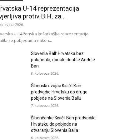
rvatska U-14 reprezentacija
vjerljiva protiv BiH, za...
 kolovoza 2026.
vatska U-14 ženska košarkaška reprezentacija
atila se pobjedama nakon...
Slovenia Ball: Hrvatska bez
polufinala, double double Anđele
Ban
8. kolovoza 2026.
Šibenski dvojac Kisić i Ban
predvodio Hrvatsku do druge
pobjede na Slovenia Ballu
7. kolovoza 2026.
Šibenčanke Kisić i Ban predvodile
Hrvatsku do pobjede na
otvaranju Slovenia Balla
6. kolovoza 2026.