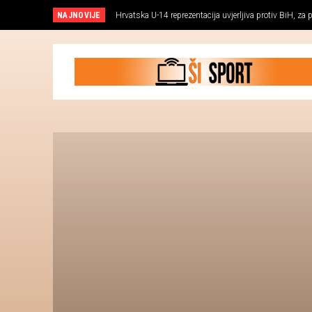
NAJNOVIJE
Hrvatska U-14 reprezentacija uvjerljiva protiv BiH, za pe
Ivan Zmija Zorica novi je trener Heroja 2007