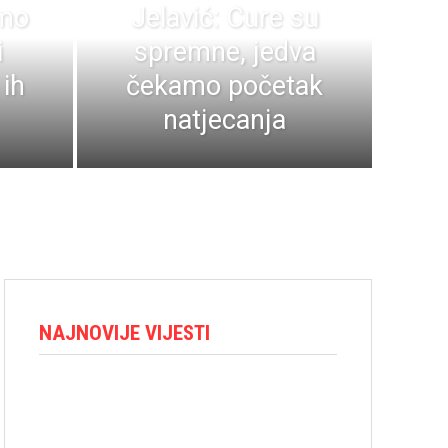
amo
Jelavić: Cure su
i
spremne, jedva
ih
čekamo početak
natjecanja
NAJNOVIJE VIJESTI