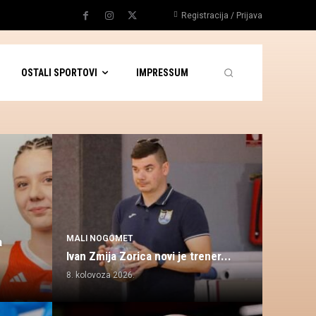
Registracija / Prijava
OSTALI SPORTOVI
IMPRESSUM
MALI NOGOMET
a
Ivan Zmija Zorica novi je trener...
8. kolovoza 2026.