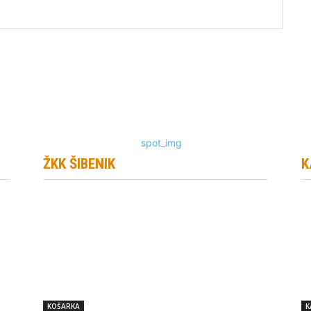
ŽKK ŠIBENIK
K
KOŠARKA
K