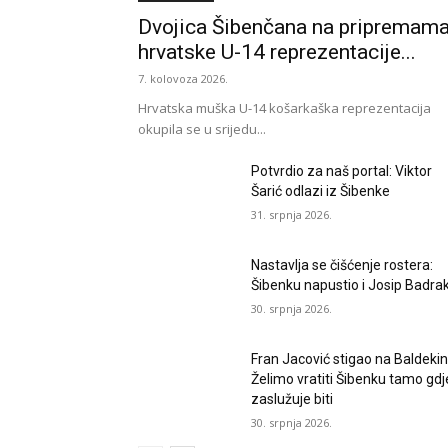
Dvojica Šibenčana na pripremam
hrvatske U-14 reprezentacije...
7. kolovoza 2026.
Hrvatska muška U-14 košarkaška reprezentacija
okupila se u srijedu...
Potvrdio za naš portal: Viktor
Šarić odlazi iz Šibenke
31. srpnja 2026.
Nastavlja se čišćenje rostera:
Šibenku napustio i Josip Badra
30. srpnja 2026.
Fran Jacović stigao na Baldekin
Želimo vratiti Šibenku tamo gdj
zaslužuje biti
30. srpnja 2026.