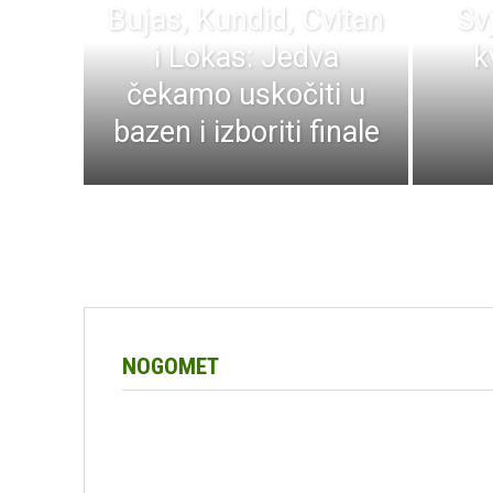
Bujas, Kundid, Cvitan
Sv
i Lokas: Jedva
k
čekamo uskočiti u
bazen i izboriti finale
NOGOMET