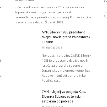
16. ožujka 2026.
Za
ma
e
Jučer je odigrano pet dvoboja 20. kola seniorske
po
županijske malonogometne lige, a veliko
Po
..
iznenađenje je priredio pretposljednji Fortress koji je
preokretom svladao Šibenik 1983...
MNK Šibenik 1983 predstavio
dvojicu novih igrača za nastavak
sezone
10. siječnja 2026.
Nekadašnji prvoligaš, MNK Šibenik
i
1983 je predstavio dvojicu novih
igrača za drugi dio sezone u
županijskog malonogometnoj ligi.
ub
Redove momčadi trenera Nike
Pavičića su...
t
ŽMNL: Uvjerljiva pobjeda Kula,
Šibenik i Šubićevac teniskim
setovima do pobjeda
15. prosinca 2025.