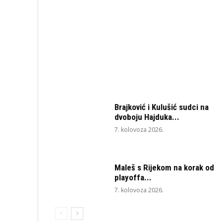
Brajković i Kulušić sudci na
dvoboju Hajduka...
7. kolovoza 2026.
Maleš s Rijekom na korak od
playoffa...
7. kolovoza 2026.