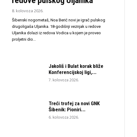
redove pulskog Uljanika
8. kolovoza 2026.
Šibenski nogometaš, Noa Berić novi je igrač pulskog
drugoligaša Uljanika. 18-godišnji veznjak u redove
Uljanika dolazi iz redova Vodica u kojem je proveo
proljetni dio...
Jakoliš i Bulat korak bliže
Konferencijskoj ligi,...
7. kolovoza 2026.
Treći trofej za novi GNK
Šibenik: Pioniri...
6. kolovoza 2026.