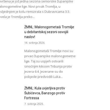
vršena je još jedna sezona seniorske županijske
lonogometne lige. Novi prvak Tromilja, u
sljednjem je kolu remizirala s Dubravicama 3:3.
vela je Tromilja preko...
ŽMNL: Malonogometaši Tromilje
u debitantskoj sezoni osvojili
naslov!
14. svibnja 2026.
Malonogometaši Tromilje novi su
prvaci županijske malonogometne
lige. Taj su uspjeh ostvarili
sinoćnjim kiksom Tribunja protiv
Jezera 6:4. Jezerane su do
pobjede predvodili Luka...
ŽMNL: Kula uvjerljiva protiv
Šubićevca, Banzogo protiv
Fortressa
7. svibnja 2026.