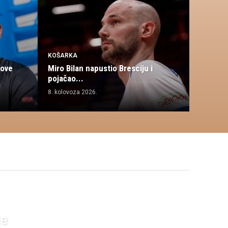
KOŠARKA
dove
Miro Bilan napustio Bresciju i
pojačao...
8. kolovoza 2026.
je