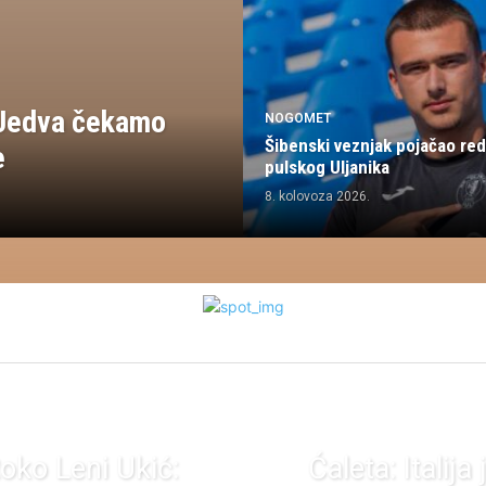
: Jedva čekamo
NOGOMET
Šibenski veznjak pojačao re
e
pulskog Uljanika
8. kolovoza 2026.
oko Leni Ukić:
Ćaleta: Italija 