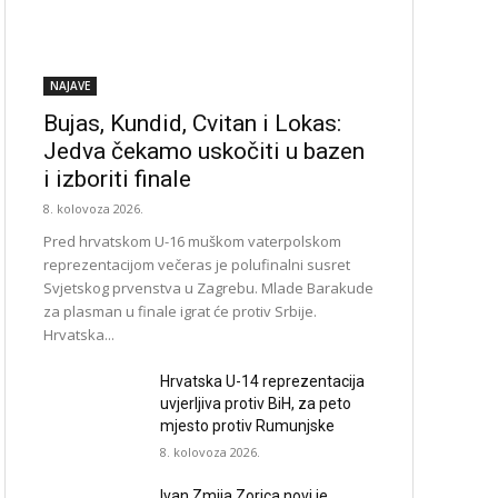
NAJAVE
Bujas, Kundid, Cvitan i Lokas:
Jedva čekamo uskočiti u bazen
i izboriti finale
8. kolovoza 2026.
Pred hrvatskom U-16 muškom vaterpolskom
reprezentacijom večeras je polufinalni susret
Svjetskog prvenstva u Zagrebu. Mlade Barakude
za plasman u finale igrat će protiv Srbije.
Hrvatska...
Hrvatska U-14 reprezentacija
uvjerljiva protiv BiH, za peto
mjesto protiv Rumunjske
8. kolovoza 2026.
Ivan Zmija Zorica novi je