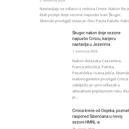
2. kolovoza 2026.
Nastavljaju se odlasci iz redova Crnice. Nakon što j
klub poslije dvije sezone napustio Ivan Škugor,
šibenski prvoligaš ostao je i bez Paula Katuše. Kako.
Škugor nakon dvije sezone
napustio Crnicu, karijeru
nastavlja u Jezerima
1. kolovoza 2026.
Nakon dolazaka Cassemira,
Franca Jelovčića, Patrika
Pasaričeka i Ivana Jelića, šibensk
malonogometni prvoligaš Crnica
zabilježio je i prvi odlazak u
aktualnom prijelaznom roku. Kl
je...
Crnica kreće od Osijeka, pozna
raspored Šibenčana u novoj
sezoni HMNL-a
28. srpnja 2026.