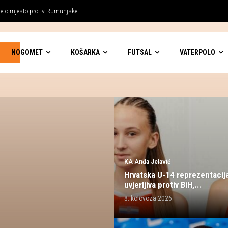
to mjesto protiv Rumunjske
NOGOMET
KOŠARKA
FUTSAL
VATERPOLO
KA Anđa Jelavić
Hrvatska U-14 reprezentacij
uvjerljiva protiv BiH,...
8. kolovoza 2026.