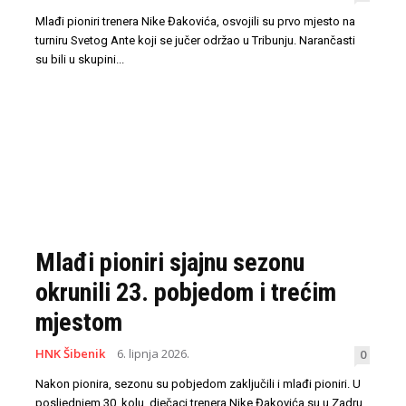
Mlađi pioniri trenera Nike Đakovića, osvojili su prvo mjesto na
turniru Svetog Ante koji se jučer održao u Tribunju. Narančasti
su bili u skupini...
Mlađi pioniri sjajnu sezonu
okrunili 23. pobjedom i trećim
mjestom
HNK Šibenik
6. lipnja 2026.
0
Nakon pionira, sezonu su pobjedom zaključili i mlađi pioniri. U
posljednjem 30. kolu, dječaci trenera Nike Đakovića su u Zadru