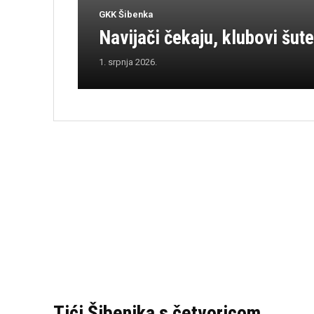
GKK Šibenka
Navijači čekaju, klubovi šute
1. srpnja 2026.
Tići Šibenika s četvoricom