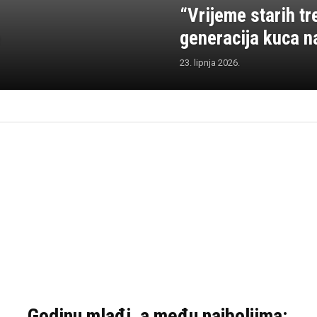
“Vrijeme starih tr
generacija kuca n
23. lipnja 2026.
Godinu mlađi, a među najboljima: