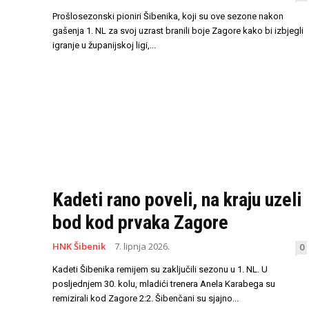
Prošlosezonski pioniri Šibenika, koji su ove sezone nakon
gašenja 1. NL za svoj uzrast branili boje Zagore kako bi izbjegli
igranje u županijskoj ligi,...
Kadeti rano poveli, na kraju uzeli
bod kod prvaka Zagore
HNK Šibenik
7. lipnja 2026.
0
Kadeti Šibenika remijem su zaključili sezonu u 1. NL. U
posljednjem 30. kolu, mladići trenera Anela Karabega su
remizirali kod Zagore 2:2. Šibenčani su sjajno...