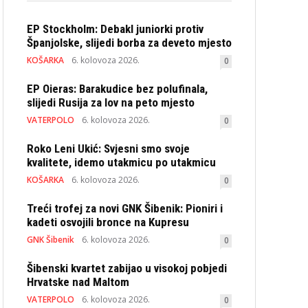
EP Stockholm: Debakl juniorki protiv
Španjolske, slijedi borba za deveto mjesto
KOŠARKA
6. kolovoza 2026.
0
EP Oieras: Barakudice bez polufinala,
slijedi Rusija za lov na peto mjesto
VATERPOLO
6. kolovoza 2026.
0
Roko Leni Ukić: Svjesni smo svoje
kvalitete, idemo utakmicu po utakmicu
KOŠARKA
6. kolovoza 2026.
0
Treći trofej za novi GNK Šibenik: Pioniri i
kadeti osvojili bronce na Kupresu
GNK Šibenik
6. kolovoza 2026.
0
Šibenski kvartet zabijao u visokoj pobjedi
Hrvatske nad Maltom
VATERPOLO
6. kolovoza 2026.
0