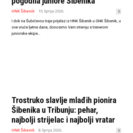
pogodila juniore Šibenika
HNK Šibenik
10. lipnja 2026.
0
I dok na Šubićevcu traje prijelaz iz HNK Šibenik u GNK Šibenik, u
ove vruće ljetne dane, donosimo Vam intervju s trenerom
juniorske ekipe...
Trostruko slavlje mlađih pionira
Šibenika u Tribunju: pehar,
najbolji strijelac i najbolji vratar
HNK Šibenik
8. lipnja 2026.
0