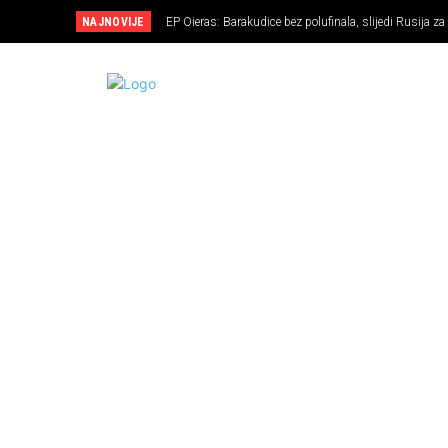
NAJNOVIJE
EP Oieras: Barakudice bez polufinala, slijedi Rusija za