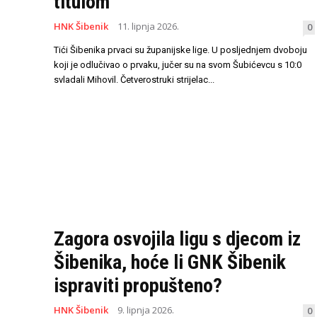
titulom
HNK Šibenik
11. lipnja 2026.
0
Tići Šibenika prvaci su županijske lige. U posljednjem dvoboju
koji je odlučivao o prvaku, jučer su na svom Šubićevcu s 10:0
svladali Mihovil. Četverostruki strijelac...
Zagora osvojila ligu s djecom iz
Šibenika, hoće li GNK Šibenik
ispraviti propušteno?
HNK Šibenik
9. lipnja 2026.
0