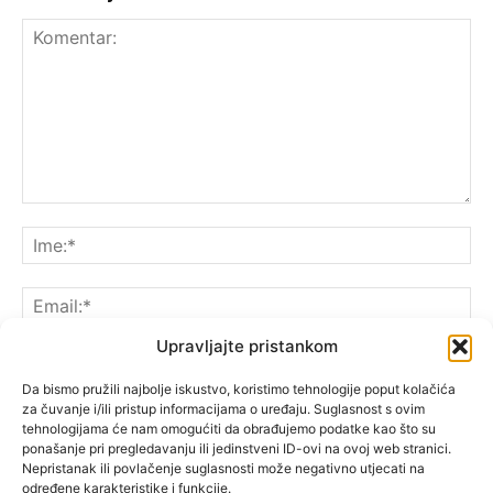
Upravljajte pristankom
Da bismo pružili najbolje iskustvo, koristimo tehnologije poput kolačića
za čuvanje i/ili pristup informacijama o uređaju. Suglasnost s ovim
Spremite moje ime, e-poštu i web-lokaciju u ovom
tehnologijama će nam omogućiti da obrađujemo podatke kao što su
pregledniku sljedeći put kada komentarirate.
ponašanje pri pregledavanju ili jedinstveni ID-ovi na ovoj web stranici.
Nepristanak ili povlačenje suglasnosti može negativno utjecati na
određene karakteristike i funkcije.