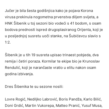
Jučer je bila šesta godišnjica kako je pojava Korona
virusa prekinula nogometna prvenstva diljem svijeta, a
HNK Šibenik u toj sezoni bio vodeći s 41 bodom, s osam
bodova prednosti ispred drugoplasiranog Orijenta, koji je
u posljednjoj susretu uoči stanke, na Šubićevcu slavio s
1:2.
Šibenik je u tih 19 susreta upisao trinaest pobjeda, dva
remija i četiri poraza. Kormilar te ekipe bio je Krunoslav
Rendulić, koji je narančaste vratio u elitu nakon osam
godina izbivanja.
Dres Šibenika te su sezone nosili:
Lovre Rogić, Nediljko Labrović, Boris Pandža, Karlo Bilić,
Doni Grdić, Martin Vukorepa, Matteo Pranić, Yusuf Musa,