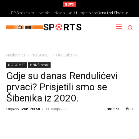
NEWS
EP Stockholm: Hrvatska u dvoboju za 11. mjesto poražena i od Slovenije
SP
RTS
Naslovnica
NOGOMET
HNK Šibenik
NOGOMET
HNK Šibenik
Gdje su danas Rendulićevi
prvaci? Prisjetili smo se
Šibenika iz 2020.
Objavio
Ivan Peran
-
13. lipnja 2026.
570
0