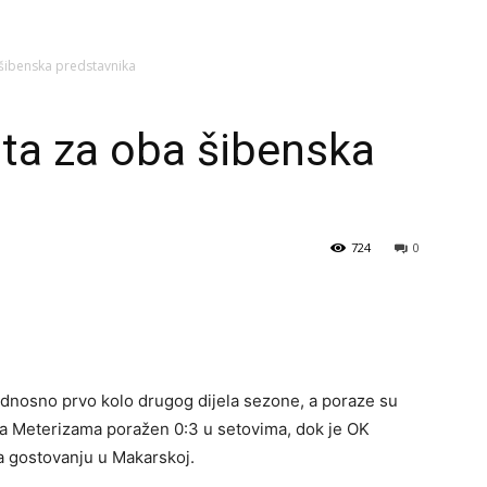
 šibenska predstavnika
ata za oba šibenska
724
0
 odnosno prvo kolo drugog dijela sezone, a poraze su
 na Meterizama poražen 0:3 u setovima, dok je OK
a gostovanju u Makarskoj.