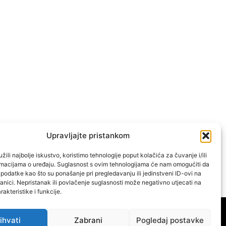
Upravljajte pristankom
žili najbolje iskustvo, koristimo tehnologije poput kolačića za čuvanje i/ili
ormacijama o uređaju. Suglasnost s ovim tehnologijama će nam omogućiti da
odatke kao što su ponašanje pri pregledavanju ili jedinstveni ID-ovi na
anici. Nepristanak ili povlačenje suglasnosti može negativno utjecati na
akteristike i funkcije.
VATERPOLO
OSTALI SPORTOVI
IMPRESSUM
ihvati
Zabrani
Pogledaj postavke