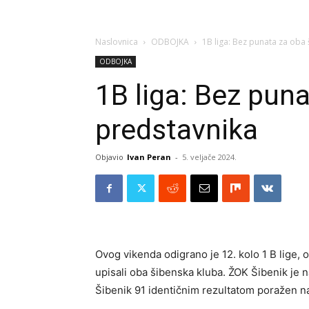
Naslovnica
ODBOJKA
1B liga: Bez punata za oba
ODBOJKA
1B liga: Bez pun
predstavnika
Objavio
Ivan Peran
-
5. veljače 2024.
Ovog vikenda odigrano je 12. kolo 1 B lige,
upisali oba šibenska kluba. ŽOK Šibenik je
Šibenik 91 identičnim rezultatom poražen n