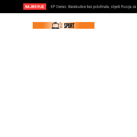
NAJNOVIJE
EP Oieras: Barakudice bez polufinala, slijedi Rusija za