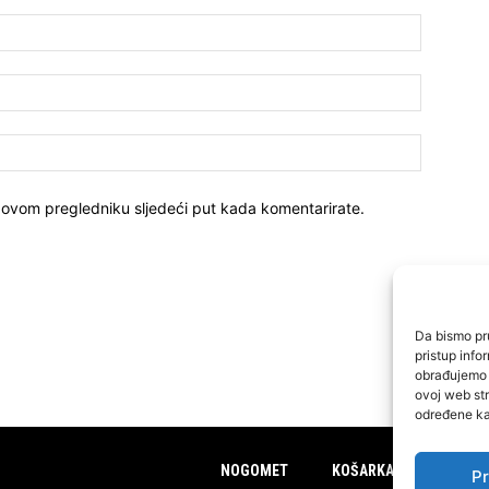
 ovom pregledniku sljedeći put kada komentarirate.
Da bismo pru
pristup inf
obrađujemo p
ovoj web str
određene kar
NOGOMET
KOŠARKA
FUTSAL
Pr