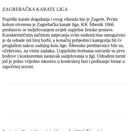
ZAGREBAČKA KARATE LIGA
Poprište karate događanja i ovog vikenda bio je Zagreb. Prvim
kolom otvorena je Zagrebačka karate liga. KK Šibenik 1066
predstavio se sudjelovanjem uvijek uspješne ženske postave.
Karakterističnim načinom natjecanja svim sudionicima omogućeno
je da odrade isti broj borbi, a konačni pobjednici kategorija bit će
proglašeni nakon zadnjeg kola lige. Šibenske predstavnice bile su,
očekivano, na visini zadatka. Uspješnim borbama ostvarile su prve
bodove i konkurentan nastavak sudjelovanja u ligi. Odrađeni turnir
još je jedno vrijedno iskustvo u kontrolnoj fazi i podizanju forme u
započetoj sezoni.