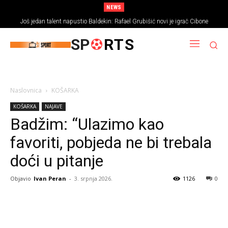
NEWS
Još jedan talent napustio Baldekin: Rafael Grubišić novi je igrač Cibone
SP
RTS
Naslovnica
KOŠARKA
KOŠARKA
NAJAVE
Badžim: “Ulazimo kao
favoriti, pobjeda ne bi trebala
doći u pitanje
Objavio
Ivan Peran
-
3. srpnja 2026.
1126
0