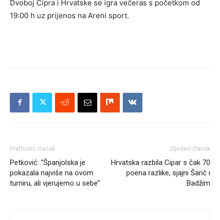
Dvoboj Cipra i Hrvatske se igra večeras s početkom od
19:00 h uz prijenos na Areni sport.
Prethodni članak
Sljedeći članak
Petković: “Španjolska je
Hrvatska razbila Cipar s čak 70
pokazala najviše na ovom
poena razlike, sjajni Šarić i
turniru, ali vjerujemo u sebe”
Badžim