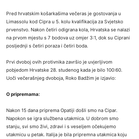
Pred hrvatskim košarkašima večeras je gostovanja u
Limassolu kod Cipra u 5. kolu kvalifikacija za Svjetsko
prvenstvo. Nakon četiri odigrana kola, Hrvatska se nalazi
na prvom mjestu s 7 bodova uz omjer 3:1, dok su Ciprani
posljednji s četiri poraza i četiri boda.
Prvi dvoboj ovih protivnika završio je uvjerljivom
pobjedom Hrvatske 28. studenog kada je bilo 100:60.
Uoči večerašnjeg dvoboja, Roko Badžim je izjavio:
O pripremama:
Nakon 15 dana priprema Opatiji došli smo na Cipar.
Napokon se igra službena utakmica. U dobrom smo
stanju, svi smo živi, zdravi i s veseljem očekujemo
utakmicu u petak. Italija je bila pripremna utakmica koju