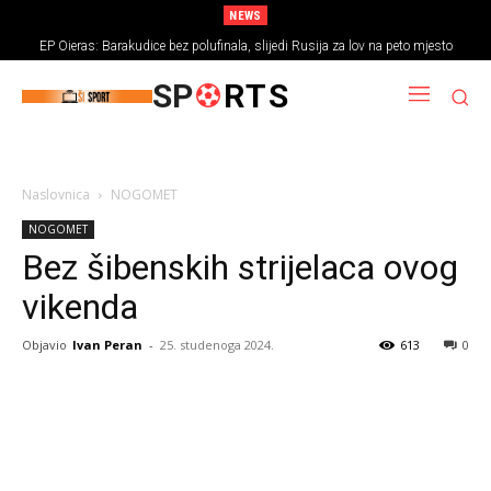
NEWS
EP Oieras: Barakudice bez polufinala, slijedi Rusija za lov na peto mjesto
SP
RTS
Naslovnica
NOGOMET
NOGOMET
Bez šibenskih strijelaca ovog
vikenda
Objavio
Ivan Peran
-
25. studenoga 2024.
613
0