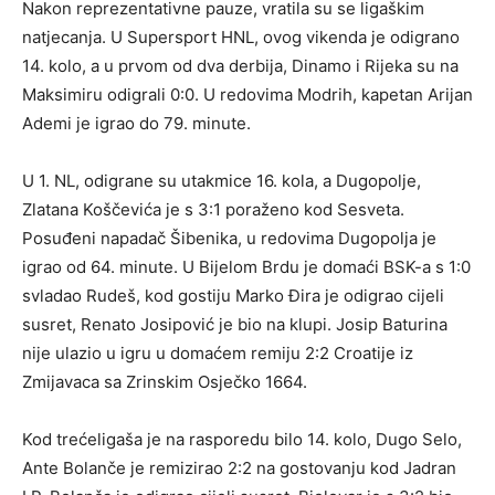
Nakon reprezentativne pauze, vratila su se ligaškim
natjecanja. U Supersport HNL, ovog vikenda je odigrano
14. kolo, a u prvom od dva derbija, Dinamo i Rijeka su na
Maksimiru odigrali 0:0. U redovima Modrih, kapetan Arijan
Ademi je igrao do 79. minute.
U 1. NL, odigrane su utakmice 16. kola, a Dugopolje,
Zlatana Koščevića je s 3:1 poraženo kod Sesveta.
Posuđeni napadač Šibenika, u redovima Dugopolja je
igrao od 64. minute. U Bijelom Brdu je domaći BSK-a s 1:0
svladao Rudeš, kod gostiju Marko Đira je odigrao cijeli
susret, Renato Josipović je bio na klupi. Josip Baturina
nije ulazio u igru u domaćem remiju 2:2 Croatije iz
Zmijavaca sa Zrinskim Osječko 1664.
Kod trećeligaša je na rasporedu bilo 14. kolo, Dugo Selo,
Ante Bolanče je remizirao 2:2 na gostovanju kod Jadran