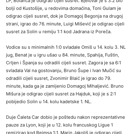
LP, Bolanča je odigrao cijeli susret. Bjelovar je s 3:2 bio
bolji od Kustošije, u redovima domaćina, Toni Gulam je
odigrao cijeli susret, dok je Domagoj Begonja na drugoj
strani, igrao do 76. minute, Luigi Mišević je odigrao cijeli
susret za Solin u remiju 1:1 kod Jadrana iz Poreča.
Vodice su s minimalnih 1:0 svladale Omiš u 14. kolu 3. NL
jug, Benat je u igru ušao u 84. minute, Spahija, Fuštin,
Crljen i Španja su odradili cijeli susret. Zagora je sa 6:1
svladala Val na gostovanju, Bruno Šupe i Ivan Mučić su
odradili cijeli susret, Zvonimir Blaić je igrao do 79.
minute, kada ga je zamijenio Domagoj Mihaljević. Bruno
Mišura je odigrao cijeli susret za Hajduk, koji je s 2:1
pobijedio Solin u 14. kolu kadetske 1. NL.
Duje Ćaleta Car dobio je poštedu nakon reprezentativne
pauze za Lyon, koji je u 12. kolu francuskog Ligue 1
remizirao kod Reimsa 1:1. Marin Jakoliš je odigrao cijeli