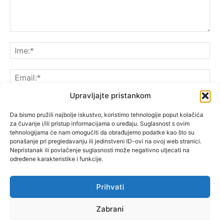
Upravljajte pristankom
Da bismo pružili najbolje iskustvo, koristimo tehnologije poput kolačića
za čuvanje i/ili pristup informacijama o uređaju. Suglasnost s ovim
Spremite moje ime, e-poštu i web-lokaciju u ovom
tehnologijama će nam omogućiti da obrađujemo podatke kao što su
pregledniku sljedeći put kada komentarirate.
ponašanje pri pregledavanju ili jedinstveni ID-ovi na ovoj web stranici.
Nepristanak ili povlačenje suglasnosti može negativno utjecati na
određene karakteristike i funkcije.
Prihvati
Zabrani