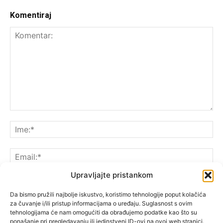
Komentiraj
Upravljajte pristankom
Da bismo pružili najbolje iskustvo, koristimo tehnologije poput kolačića
za čuvanje i/ili pristup informacijama o uređaju. Suglasnost s ovim
Spremite moje ime, e-poštu i web-lokaciju u ovom
tehnologijama će nam omogućiti da obrađujemo podatke kao što su
pregledniku sljedeći put kada komentarirate.
ponašanje pri pregledavanju ili jedinstveni ID-ovi na ovoj web stranici.