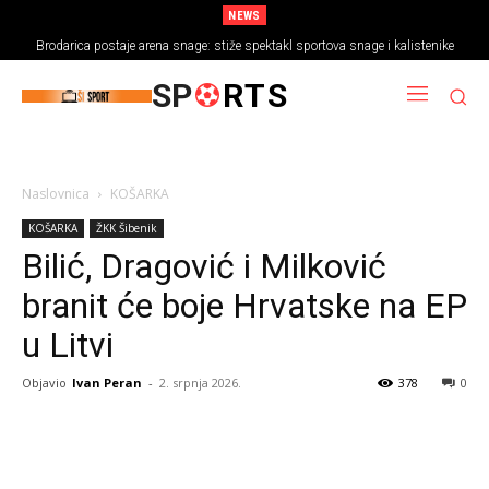
NEWS
Brodarica postaje arena snage: stiže spektakl sportova snage i kalistenike
SP
RTS
Naslovnica
KOŠARKA
KOŠARKA
ŽKK Šibenik
Bilić, Dragović i Milković
branit će boje Hrvatske na EP
u Litvi
Objavio
Ivan Peran
-
2. srpnja 2026.
378
0