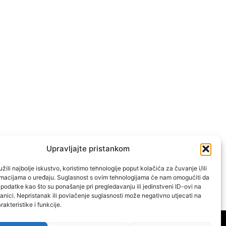
Upravljajte pristankom
žili najbolje iskustvo, koristimo tehnologije poput kolačića za čuvanje i/ili
ormacijama o uređaju. Suglasnost s ovim tehnologijama će nam omogućiti da
odatke kao što su ponašanje pri pregledavanju ili jedinstveni ID-ovi na
anici. Nepristanak ili povlačenje suglasnosti može negativno utjecati na
akteristike i funkcije.