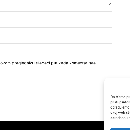
 ovom pregledniku sljedeći put kada komentarirate.
Da bismo pru
pristup inf
obrađujemo p
ovoj web str
određene kar