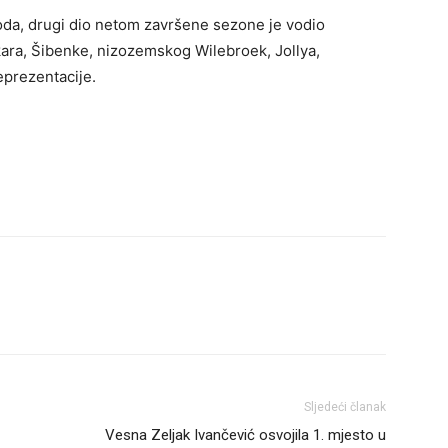
oda, drugi dio netom završene sezone je vodio
lkara, Šibenke, nizozemskog Wilebroek, Jollya,
eprezentacije.
Sljedeći članak
Vesna Zeljak Ivančević osvojila 1. mjesto u