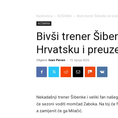
Naslovnica
KOŠARKA
Bivši trener Šibenke se vra
KOŠARKA
Bivši trener Šibe
Hrvatsku i preuz
Objavio
Ivan Peran
-
15. lipnja 2026.
Nekadašnji trener Šibenke i veliki fan našeg
će sezoni voditi momčad Zaboka. Na toj će fu
a zamijenit će ga Milačić.