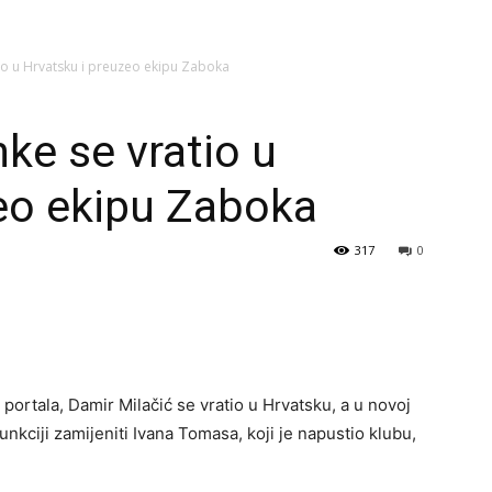
tio u Hrvatsku i preuzeo ekipu Zaboka
nke se vratio u
eo ekipu Zaboka
317
0
 portala, Damir Milačić se vratio u Hrvatsku, a u novoj
nkciji zamijeniti Ivana Tomasa, koji je napustio klubu,