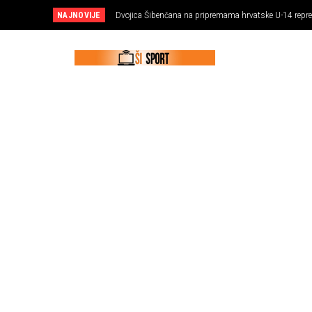
NAJNOVIJE
Dvojica Šibenčana na pripremama hrvatske U-14 reprez