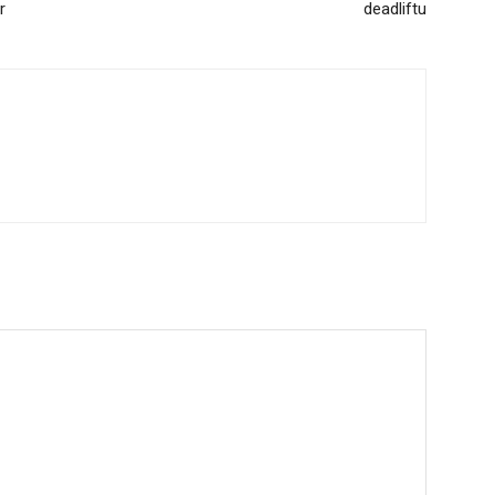
r
deadliftu