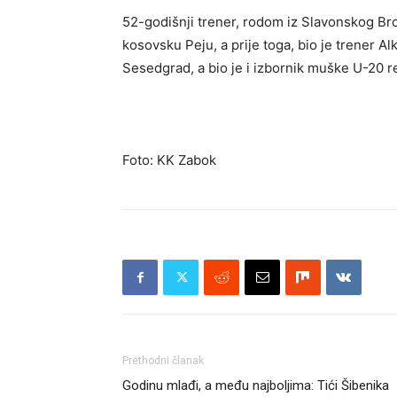
52-godišnji trener, rodom iz Slavonskog Br
kosovsku Peju, a prije toga, bio je trener A
Sesedgrad, a bio je i izbornik muške U-20 r
Foto: KK Zabok
Prethodni članak
Godinu mlađi, a među najboljima: Tići Šibenika