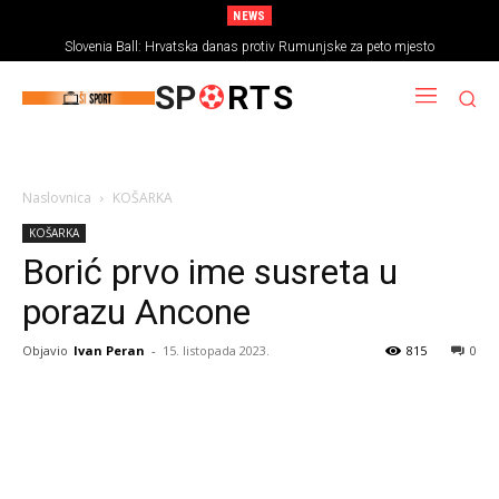
NEWS
Slovenia Ball: Hrvatska danas protiv Rumunjske za peto mjesto
SP
RTS
Naslovnica
KOŠARKA
KOŠARKA
Borić prvo ime susreta u
porazu Ancone
Objavio
Ivan Peran
-
15. listopada 2023.
815
0