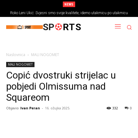
NEWS
Roko Leni Ukić: Svjesni smo svoje kvalitete, idemo utakmicu po utakmicu
SP
RTS
Naslovnica
MALI NOGOMET
MALI NOGOMET
Copić dvostruki strijelac u
pobjedi Olmissuma nad
Squareom
Objavio
Ivan Peran
-
16. ožujka 2025.
332
0