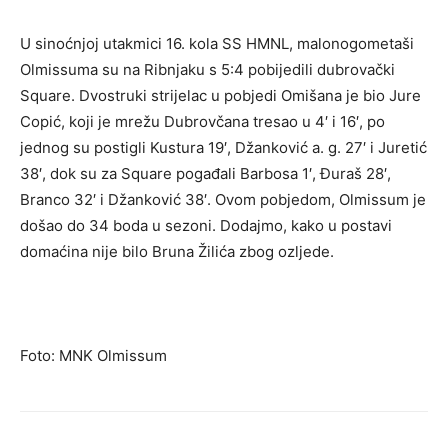
U sinoćnjoj utakmici 16. kola SS HMNL, malonogometaši
Olmissuma su na Ribnjaku s 5:4 pobijedili dubrovački
Square. Dvostruki strijelac u pobjedi Omišana je bio Jure
Copić, koji je mrežu Dubrovčana tresao u 4′ i 16′, po
jednog su postigli Kustura 19′, Džanković a. g. 27′ i Juretić
38′, dok su za Square pogađali Barbosa 1′, Đuraš 28′,
Branco 32′ i Džanković 38′. Ovom pobjedom, Olmissum je
došao do 34 boda u sezoni. Dodajmo, kako u postavi
domaćina nije bilo Bruna Žilića zbog ozljede.
Foto: MNK Olmissum