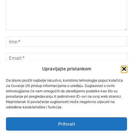
Upravljajte pristankom
Da bismo pružili najbolje iskustvo, koristimo tehnologije poput kolačića
za čuvanje i/ili pristup informacijama o uređaju. Suglasnost s ovim
Spremite moje ime, e-poštu i web-lokaciju u ovom
tehnologijama će nam omogućiti da obrađujemo podatke kao što su
pregledniku sljedeći put kada komentarirate.
ponašanje pri pregledavanju ili jedinstveni ID-ovi na ovoj web stranici.
Nepristanak ili povlačenje suglasnosti može negativno utjecati na
određene karakteristike i funkcije.
Prihvati