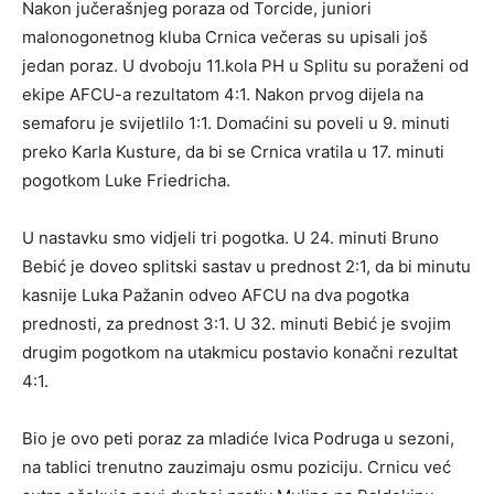
Nakon jučerašnjeg poraza od Torcide, juniori
malonogonetnog kluba Crnica večeras su upisali još
jedan poraz. U dvoboju 11.kola PH u Splitu su poraženi od
ekipe AFCU-a rezultatom 4:1. Nakon prvog dijela na
semaforu je svijetlilo 1:1. Domaćini su poveli u 9. minuti
preko Karla Kusture, da bi se Crnica vratila u 17. minuti
pogotkom Luke Friedricha.
U nastavku smo vidjeli tri pogotka. U 24. minuti Bruno
Bebić je doveo splitski sastav u prednost 2:1, da bi minutu
kasnije Luka Pažanin odveo AFCU na dva pogotka
prednosti, za prednost 3:1. U 32. minuti Bebić je svojim
drugim pogotkom na utakmicu postavio konačni rezultat
4:1.
Bio je ovo peti poraz za mladiće Ivica Podruga u sezoni,
na tablici trenutno zauzimaju osmu poziciju. Crnicu već