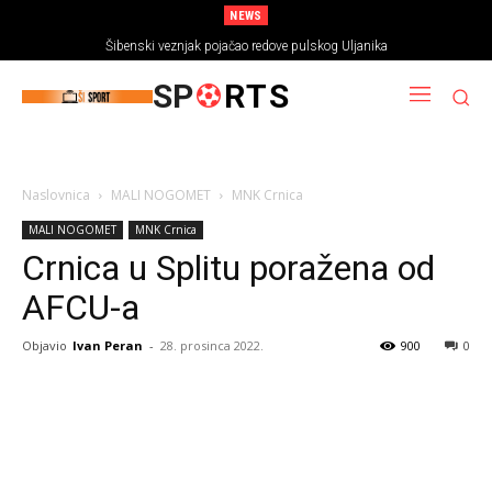
NEWS
Šibenski veznjak pojačao redove pulskog Uljanika
SP
RTS
Naslovnica
MALI NOGOMET
MNK Crnica
MALI NOGOMET
MNK Crnica
Crnica u Splitu poražena od
AFCU-a
Objavio
Ivan Peran
-
28. prosinca 2022.
900
0