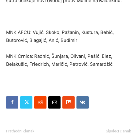
sutra očekuje novi dvoboj protiv Muline na Baldekinu.
MNK AFCU: Vujić, Skoko, Pažanin, Kustura, Bebić,
Butorović, Blagajić, Anić, Budimir
MNK Crnica: Radnić, Šunjara, Olivani, Pešić, Elez,
Belakušić, Friedrich, Maričić, Petrović, Samardžić
Prethodni članak
Sljedeći članak