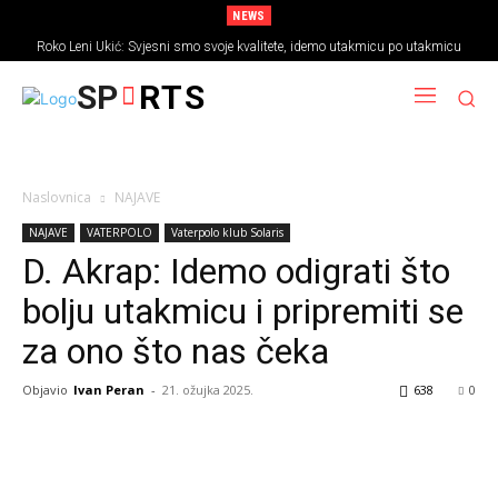
NEWS
Roko Leni Ukić: Svjesni smo svoje kvalitete, idemo utakmicu po utakmicu
SP
RTS
Naslovnica
NAJAVE
NAJAVE
VATERPOLO
Vaterpolo klub Solaris
D. Akrap: Idemo odigrati što
bolju utakmicu i pripremiti se
za ono što nas čeka
Objavio
Ivan Peran
-
21. ožujka 2025.
638
0