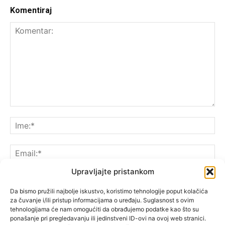
Komentiraj
Upravljajte pristankom
Da bismo pružili najbolje iskustvo, koristimo tehnologije poput kolačića
za čuvanje i/ili pristup informacijama o uređaju. Suglasnost s ovim
Spremite moje ime, e-poštu i web-lokaciju u ovom
tehnologijama će nam omogućiti da obrađujemo podatke kao što su
pregledniku sljedeći put kada komentarirate.
ponašanje pri pregledavanju ili jedinstveni ID-ovi na ovoj web stranici.