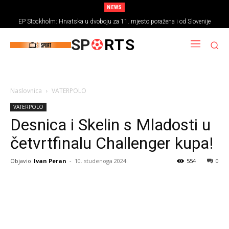
NEWS
EP Stockholm: Hrvatska u dvoboju za 11. mjesto poražena i od Slovenije
SP
RTS
Naslovnica
VATERPOLO
VATERPOLO
Desnica i Skelin s Mladosti u
četvrtfinalu Challenger kupa!
Objavio
Ivan Peran
-
10. studenoga 2024.
554
0