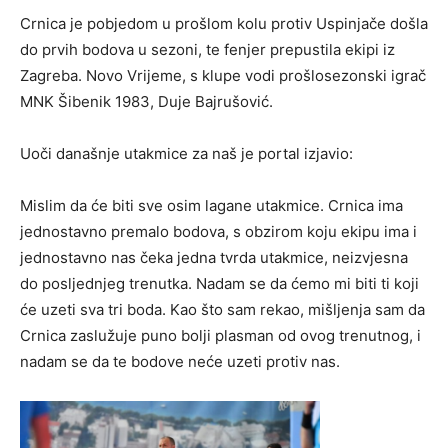
Crnica je pobjedom u prošlom kolu protiv Uspinjače došla
do prvih bodova u sezoni, te fenjer prepustila ekipi iz
Zagreba. Novo Vrijeme, s klupe vodi prošlosezonski igrač
MNK Šibenik 1983, Duje Bajrušović.
Uoči današnje utakmice za naš je portal izjavio:
Mislim da će biti sve osim lagane utakmice. Crnica ima
jednostavno premalo bodova, s obzirom koju ekipu ima i
jednostavno nas čeka jedna tvrda utakmice, neizvjesna
do posljednjeg trenutka. Nadam se da ćemo mi biti ti koji
će uzeti sva tri boda. Kao što sam rekao, mišljenja sam da
Crnica zaslužuje puno bolji plasman od ovog trenutnog, i
nadam se da te bodove neće uzeti protiv nas.