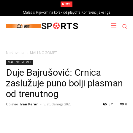
NEWS
Maleš s Rijekom na korak od playoffa Konferencijske lige
SP
RTS
Naslovnica
MALI NOGOMET
MALI NOGOMET
Duje Bajrušović: Crnica
zaslužuje puno bolji plasman
od trenutnog
Objavio
Ivan Peran
-
5. studenoga 2023.
671
0