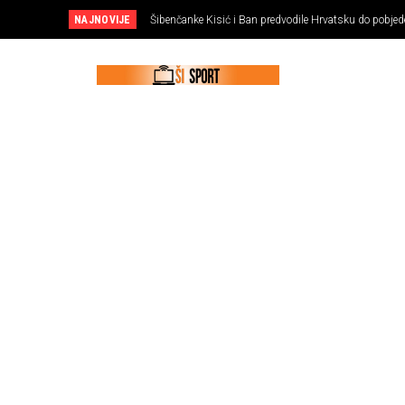
NAJNOVIJE
Šibenčanke Kisić i Ban predvodile Hrvatsku do pobjede