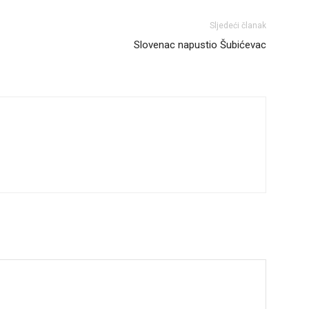
Sljedeći članak
Slovenac napustio Šubićevac