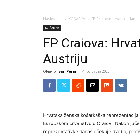
Naslovnica
KOŠARKA
EP Craiova: Hrvatska danas
KOŠARKA
EP Craiova: Hrva
Austriju
Objavio
Ivan Peran
-
4. kolovoza 2023.
Hrvatska ženska košarkaška reprezentacija d
Europskom prvenstvu u Craiovi. Nakon juče
reprezentativke danas očekuje dvoboj protiv