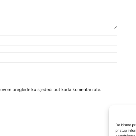
 ovom pregledniku sljedeći put kada komentarirate.
Da bismo pru
pristup inf
obrađujemo p