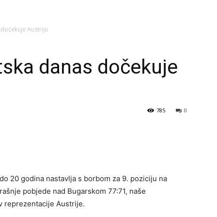
 dočekuje Austriju
tska danas dočekuje
785
0
o 20 godina nastavlja s borbom za 9. poziciju na
rašnje pobjede nad Bugarskom 77:71, naše
 reprezentacije Austrije.