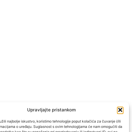
Upravljajte pristankom
žili najbolje iskustvo, koristimo tehnologije poput kolačića za čuvanje i/ili
ormacijama o uređaju. Suglasnost s ovim tehnologijama će nam omogućiti da
odatke kao što su ponašanje pri pregledavanju ili jedinstveni ID-ovi na