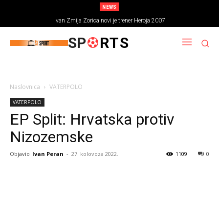
NEWS
Ivan Zmija Zorica novi je trener Heroja 2007
SP
RTS
Naslovnica
VATERPOLO
VATERPOLO
EP Split: Hrvatska protiv
Nizozemske
Objavio
Ivan Peran
-
27. kolovoza 2022.
1109
0