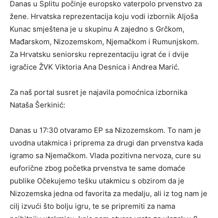
Danas u Splitu počinje europsko vaterpolo prvenstvo za
žene. Hrvatska reprezentacija koju vodi izbornik Aljoša
Kunac smještena je u skupinu A zajedno s Grčkom,
Mađarskom, Nizozemskom, Njemačkom i Rumunjskom.
Za Hrvatsku seniorsku reprezentaciju igrat će i dvije
igračice ŽVK Viktoria Ana Desnica i Andrea Marić.
Za naš portal susret je najavila pomoćnica izbornika
Nataša Šerkinić:
Danas u 17:30 otvaramo EP sa Nizozemskom. To nam je
uvodna utakmica i priprema za drugi dan prvenstva kada
igramo sa Njemačkom. Vlada pozitivna nervoza, cure su
euforične zbog početka prvenstva te same domaće
publike Očekujemo tešku utakmicu s obzirom da je
Nizozemska jedna od favorita za medalju, ali iz tog nam je
cilj izvući što bolju igru, te se pripremiti za nama