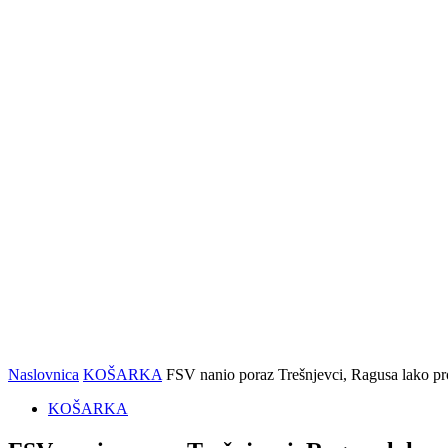
i
pojačao
Romu
Naslovnica
KOŠARKA
FSV nanio poraz Trešnjevci, Ragusa lako pro
KOŠARKA