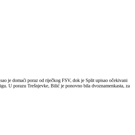
pisao je domaći poraz od riječkog FSV, dok je Split upisao očekivani
ligu. U porazu Trešnjevke, Bilić je ponovno bila dvoznamenkasta, za