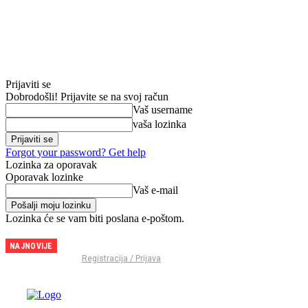
Prijaviti se
Dobrodošli! Prijavite se na svoj račun
Vaš username
vaša lozinka
Forgot your password? Get help
Lozinka za oporavak
Oporavak lozinke
Vaš e-mail
Lozinka će se vam biti poslana e-poštom.
NAJNOVIJE
Miro
Registracija / Prijava
Bilan
napustio
Bresciju