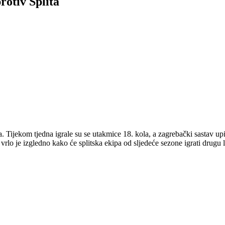
rotiv Splita
a. Tijekom tjedna igrale su se utakmice 18. kola, a zagrebački sastav u
o je izgledno kako će splitska ekipa od sljedeće sezone igrati drugu 