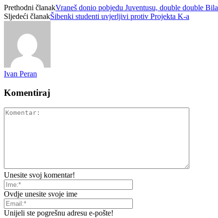
Prethodni članak
Vraneš donio pobjedu Juventusu, double double Bil
Sljedeći članak
Šibenki studenti uvjerljivi protiv Projekta K-a
Ivan Peran
Komentiraj
Unesite svoj komentar!
Ovdje unesite svoje ime
Unijeli ste pogrešnu adresu e-pošte!