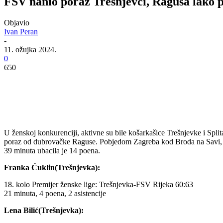
FSV nanio poraz Trešnjevci, Ragusa lako p
Objavio
Ivan Peran
-
11. ožujka 2024.
0
650
U ženskoj konkurenciji, aktivne su bile košarkašice Trešnjevke i Split
poraz od dubrovačke Raguse. Pobjedom Zagreba kod Broda na Savi, vrl
39 minuta ubacila je 14 poena.
Franka Ćuklin(Trešnjevka):
18. kolo Premijer ženske lige: Trešnjevka-FSV Rijeka 60:63
21 minuta, 4 poena, 2 asistencije
Lena Bilić(Trešnjevka):