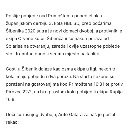
Poslije pobjede nad Primošten u ponedjeljak u
županijskom derbiju 3. kola HBL SD, pred boćarima
Šibenika 2020 sutra je novi domaći dvoboj, a protivnik je
ekipa Crvene kuće. Šibenčani su nakon poraza od
Solarisa na otvaranju, zaredali dvije uzastopne pobjede
što i trenutno donosi sedmo mjesto na tablici.
Gosti u Šibenik dolaze kao osma ekipa u ligi, nakon tri
kola imaju pobjedu i dva poraza. Na startu sezone su
poraženi na gostovanjima kod Primoštena 16:8 i te protiv
Pirovca 22:2, da bi u prošlom kolu pobijedili ekipu Ruplja
16:8.
Uoči sutrašnjeg dvoboja, Ante Gatara za naš je portal
rekao: