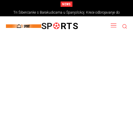
NEWS
Tri Šibenčanke s Barakudicama u Španjolskoj: Kreće odbrojavanje do
Europskog prvenstva
SP
RTS