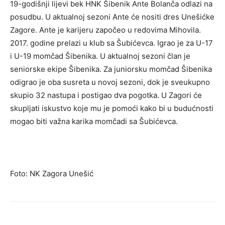
19-godišnji lijevi bek HNK Šibenik Ante Bolanča odlazi na
posudbu. U aktualnoj sezoni Ante će nositi dres Unešićke
Zagore. Ante je karijeru započeo u redovima Mihovila.
2017. godine prelazi u klub sa Šubićevca. Igrao je za U-17
i U-19 momčad Šibenika. U aktualnoj sezoni član je
seniorske ekipe Šibenika. Za juniorsku momčad Šibenika
odigrao je oba susreta u novoj sezoni, dok je sveukupno
skupio 32 nastupa i postigao dva pogotka. U Zagori će
skupljati iskustvo koje mu je pomoći kako bi u budućnosti
mogao biti važna karika momčadi sa Šubićevca.
Foto: NK Zagora Unešić