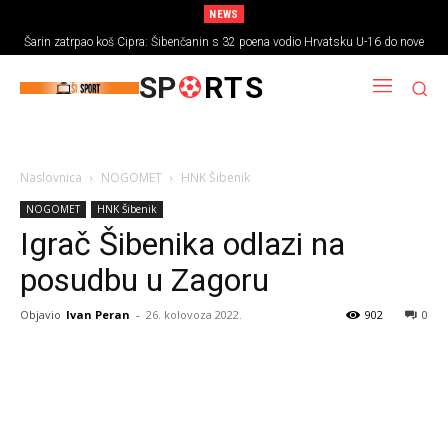
NEWS
Šarin zatrpao koš Cipra: Šibenčanin s 32 poena vodio Hrvatsku U-16 do nove
pobjede
SP
RTS
Naslovnica
NOGOMET
HNK Šibenik
NOGOMET
HNK Šibenik
Igrač Šibenika odlazi na
posudbu u Zagoru
Objavio
Ivan Peran
-
26. kolovoza 2022.
902
0