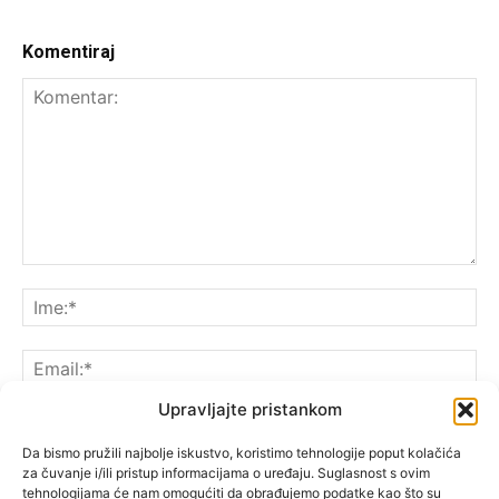
Komentiraj
Upravljajte pristankom
Da bismo pružili najbolje iskustvo, koristimo tehnologije poput kolačića
za čuvanje i/ili pristup informacijama o uređaju. Suglasnost s ovim
Spremite moje ime, e-poštu i web-lokaciju u ovom
tehnologijama će nam omogućiti da obrađujemo podatke kao što su