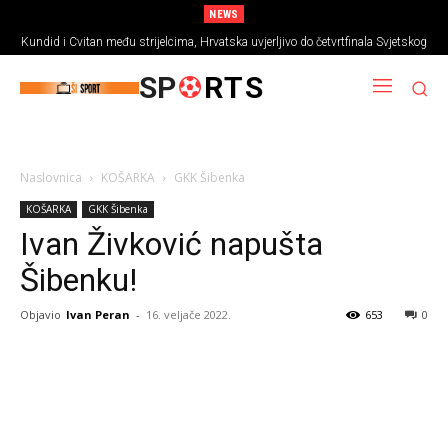
NEWS
Kundid i Cvitan među strijelcima, Hrvatska uvjerljivo do četvrtfinala Svjetskog
prvenstva
SP
RTS
Naslovnica
KOŠARKA
GKK Šibenka
KOŠARKA
GKK Šibenka
Ivan Živković napušta
Šibenku!
Objavio
Ivan Peran
-
16. veljače 2022.
653
0