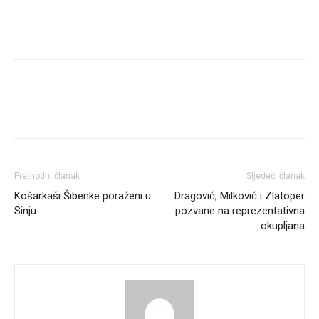
Prethodni članak
Sljedeći članak
Košarkaši Šibenke poraženi u
Dragović, Milković i Zlatoper
Sinju
pozvane na reprezentativna
okupljana