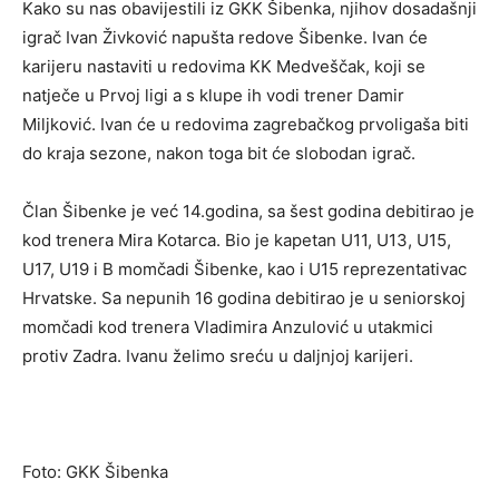
Kako su nas obavijestili iz GKK Šibenka, njihov dosadašnji
igrač Ivan Živković napušta redove Šibenke. Ivan će
karijeru nastaviti u redovima KK Medveščak, koji se
natječe u Prvoj ligi a s klupe ih vodi trener Damir
Miljković. Ivan će u redovima zagrebačkog prvoligaša biti
do kraja sezone, nakon toga bit će slobodan igrač.
Član Šibenke je već 14.godina, sa šest godina debitirao je
kod trenera Mira Kotarca. Bio je kapetan U11, U13, U15,
U17, U19 i B momčadi Šibenke, kao i U15 reprezentativac
Hrvatske. Sa nepunih 16 godina debitirao je u seniorskoj
momčadi kod trenera Vladimira Anzulović u utakmici
protiv Zadra. Ivanu želimo sreću u daljnjoj karijeri.
Foto: GKK Šibenka