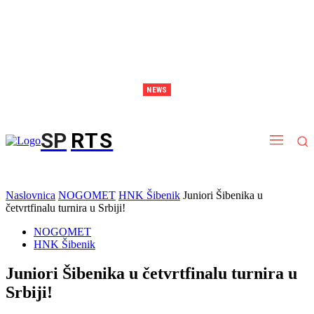
NEWS
EP Stockholm: Debakl juniorki protiv Španjolske, slijedi borba za deveto mjesto
SP
RTS
Naslovnica
NOGOMET
HNK Šibenik
Juniori Šibenika u
četvrtfinalu turnira u Srbiji!
NOGOMET
HNK Šibenik
Juniori Šibenika u četvrtfinalu turnira u
Srbiji!