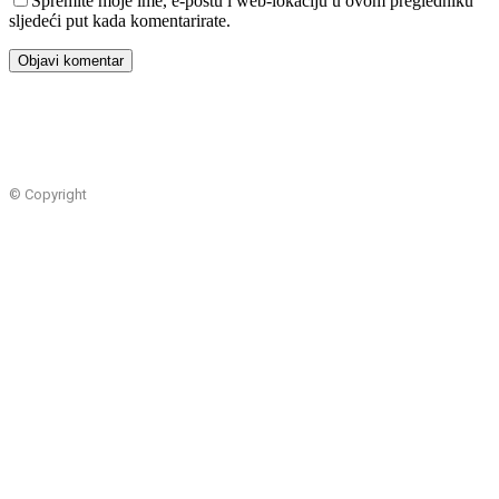
Spremite moje ime, e-poštu i web-lokaciju u ovom pregledniku
sljedeći put kada komentarirate.
© Copyright