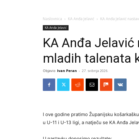
Naslovnica
KA Anđa Jelavić
KA Anđa Jelavić nastav
KA Anđa Jelavić
KA Anđa Jelavić 
mladih talenata k
Objavio
Ivan Peran
-
27. svibnja 2026.
I ove godine pratimo Županijsku košarkašku 
u U-11 i U-13 ligi, a natječu se KA Anđa Jel
U nastavku donosimo rezultate: