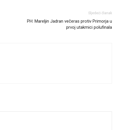
Sljedeći članak
PH: Mareljin Jadran večeras protiv Primorja u
prvoj utakmici polufinala