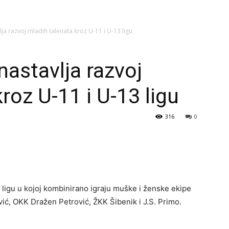
lja razvoj mladih talenata kroz U-11 i U-13 ligu
nastavlja razvoj
roz U-11 i U-13 ligu
316
0
ligu u kojoj kombinirano igraju muške i ženske ekipe
avić, OKK Dražen Petrović, ŽKK Šibenik i J.S. Primo.