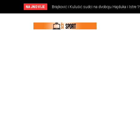
NAJNOVIJE
Brajković i Kulušić sudci na dvoboju Hajduka i Istre 1