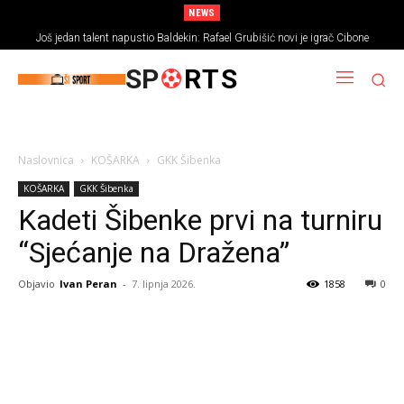
NEWS
Još jedan talent napustio Baldekin: Rafael Grubišić novi je igrač Cibone
SP
RTS
Naslovnica
KOŠARKA
GKK Šibenka
KOŠARKA
GKK Šibenka
Kadeti Šibenke prvi na turniru
“Sjećanje na Dražena”
Objavio
Ivan Peran
-
7. lipnja 2026.
1858
0