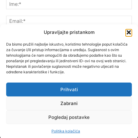
Upravljajte pristankom
Da bismo pružili najbolje iskustvo, koristimo tehnologije poput kolačića
za čuvanje i/ili pristup informacijama o uređaju. Suglasnost s ovim
Spremite moje ime, e-poštu i web-lokaciju u ovom
tehnologijama će nam omogućiti da obrađujemo podatke kao što su
pregledniku sljedeći put kada komentarirate.
ponašanje pri pregledavanju ili jedinstveni ID-ovi na ovoj web stranici.
Nepristanak ili povlačenje suglasnosti može negativno utjecati na
određene karakteristike i funkcije.
Prihvati
Zabrani
Pogledaj postavke
Politika kolačića
© Copyright