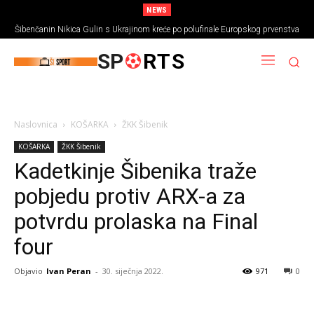
NEWS
Šibenčanin Nikica Gulin s Ukrajinom kreće po polufinale Europskog prvenstva
SP
RTS
Naslovnica
KOŠARKA
ŽKK Šibenik
KOŠARKA
ŽKK Šibenik
Kadetkinje Šibenika traže
pobjedu protiv ARX-a za
potvrdu prolaska na Final
four
Objavio
Ivan Peran
-
30. siječnja 2022.
971
0