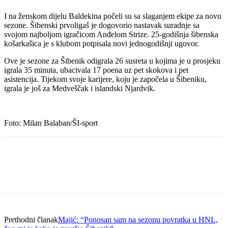
I na ženskom dijelu Baldekina počeli su sa slaganjem ekipe za novu
sezone. Šibenski prvoligaš je dogovorio nastavak suradnje sa
svojom najboljom igračicom Anđelom Strize. 25-godišnja šibenska
košarkašica je s klubom potpisala novi jednogodišnji ugovor.
Ove je sezone za Šibenik odigrala 26 susreta u kojima je u prosjeku
igrala 35 minuta, ubacivala 17 poena uz pet skokova i pet
asistencija. Tijekom svoje karijere, koju je započela u Šibeniku,
igrala je još za Medveščak i islandski Njardvik.
Foto: Milan Balaban/ŠI-sport
Prethodni članak
Majić: “Ponosan sam na sezonu povratka u HNL,