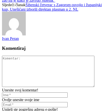
žao mi je kako je završio Šibenik”
Sljedeći članak
Šibenski četverac s Zagorom osvojio i županijski
kup, Unešićani izborili direktan plasman u 2. NL
Ivan Peran
Komentiraj
Unesite svoj komentar!
Ovdje unesite svoje ime
Unijeli ste pogrešnu adresu e-pošte!