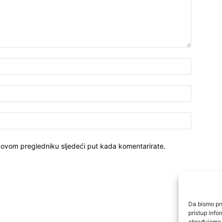
 ovom pregledniku sljedeći put kada komentarirate.
Da bismo pru
pristup inf
obrađujemo p