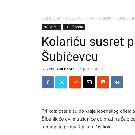
Naslovnica
NOGOMET
HNK Šibenik
Kolariću s
NOGOMET
HNK Šibenik
Kolariću susret p
Šubićevcu
Objavio
Ivan Peran
-
3. prosinca 2024.
Tri kola ostala su do kraja jesenskog dijela
Šibenik će dvije utakmice odigrati na Šubiće
u nedjelju protiv Rijeke u 16. kolu.