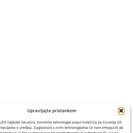
Upravljajte pristankom
žili najbolje iskustvo, koristimo tehnologije poput kolačića za čuvanje i/ili
ormacijama o uređaju. Suglasnost s ovim tehnologijama će nam omogućiti da
odatke kao što su ponašanje pri pregledavanju ili jedinstveni ID-ovi na