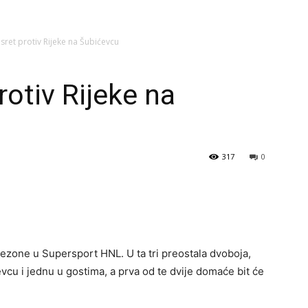
usret protiv Rijeke na Šubićevcu
rotiv Rijeke na
317
0
 sezone u Supersport HNL. U ta tri preostala dvoboja,
vcu i jednu u gostima, a prva od te dvije domaće bit će