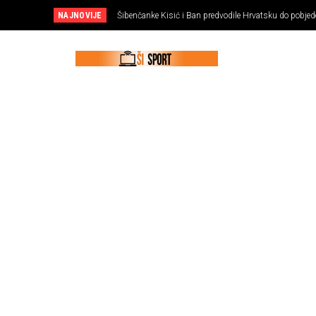
NAJNOVIJE
Šibenčanke Kisić i Ban predvodile Hrvatsku do pobjede