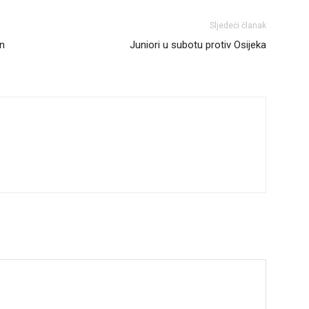
Sljedeći članak
tn
Juniori u subotu protiv Osijeka