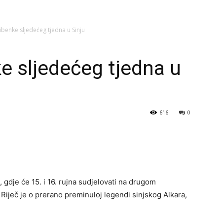
ibenke sljedećeg tjedna u Sinju
e sljedećeg tjedna u
616
0
 gdje će 15. i 16. rujna sudjelovati na drugom
iječ je o prerano preminuloj legendi sinjskog Alkara,