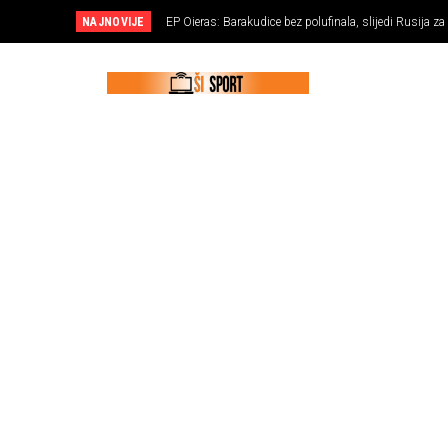
NAJNOVIJE
EP Oieras: Barakudice bez polufinala, slijedi Rusija za