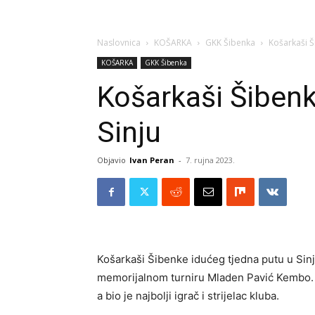
Naslovnica
KOŠARKA
GKK Šibenka
Košarkaši Š
KOŠARKA
GKK Šibenka
Košarkaši Šibenk
Sinju
Objavio
Ivan Peran
-
7. rujna 2023.
Košarkaši Šibenke idućeg tjedna putu u Sinj,
memorijalnom turniru Mladen Pavić Kembo. R
a bio je najbolji igrač i strijelac kluba.