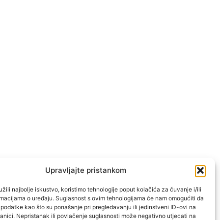
Upravljajte pristankom
žili najbolje iskustvo, koristimo tehnologije poput kolačića za čuvanje i/ili
ormacijama o uređaju. Suglasnost s ovim tehnologijama će nam omogućiti da
odatke kao što su ponašanje pri pregledavanju ili jedinstveni ID-ovi na
anici. Nepristanak ili povlačenje suglasnosti može negativno utjecati na