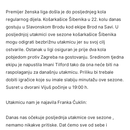
Premijer ženska liga došla je do posljednjeg kola
regularnog dijela. Košarkašice Šibenika u 22. kolu danas
gostuju u Slavonskom Brodu kod ekipe Brod na Savi. U
posljednjoj utakmici ove sezone košarkašice Šibenika
mogu odigrati bezbrižnu utakmicu jer su svoj cilj
ostvarile. Ostanak u ligi osiguran je prije dva kola
pobjedom protiv Zagreba na gostovanju. Sredinom tjedna
ekipu je napustila Imani Tilford tako da ona neće biti na
raspolaganju za današnju utakmicu. Priliku bi trebale
dobiti igračice koje su imale slabiju minutažu ove sezone.
Susret u dvorani Vijuš počinje u 19:00 h.
Utakmicu nam je najavila Franka Ćuklin:
Danas nas očekuje posljednja utakmice ove sezone ,
nemamo nikakve pritiske. Dat ćemo sve od sebe i