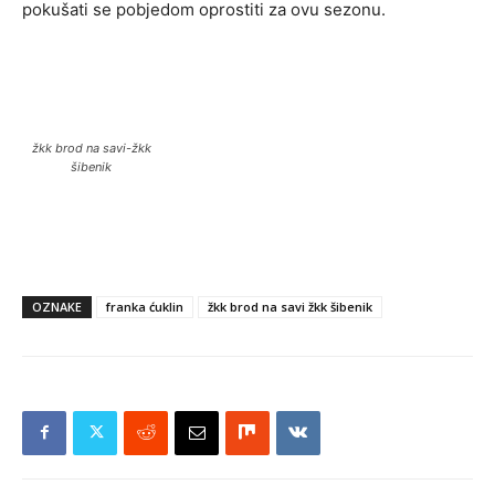
pokušati se pobjedom oprostiti za ovu sezonu.
žkk brod na savi-žkk
šibenik
OZNAKE
franka ćuklin
žkk brod na savi žkk šibenik