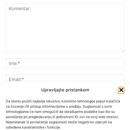
Upravljajte pristankom
Da bismo pružili najbolje iskustvo, koristimo tehnologije poput kolačića
za čuvanje i/ili pristup informacijama o uređaju. Suglasnost s ovim
Spremite moje ime, e-poštu i web-lokaciju u ovom
tehnologijama će nam omogućiti da obrađujemo podatke kao što su
pregledniku sljedeći put kada komentarirate.
ponašanje pri pregledavanju ili jedinstveni ID-ovi na ovoj web stranici.
Nepristanak ili povlačenje suglasnosti može negativno utjecati na
određene karakteristike i funkcije.