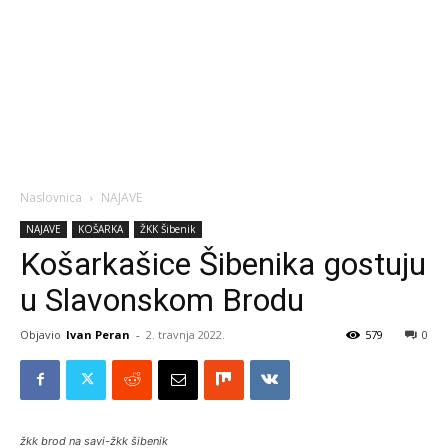
Naslovnica
NAJAVE
NAJAVE
KOŠARKA
ŽKK Šibenik
Košarkašice Šibenika gostuju
u Slavonskom Brodu
Objavio
Ivan Peran
-
2. travnja 2022.
579
0
žkk brod na savi-žkk šibenik