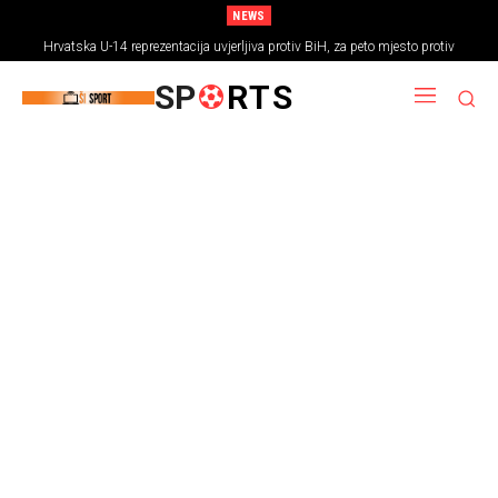
NEWS
Hrvatska U-14 reprezentacija uvjerljiva protiv BiH, za peto mjesto protiv
Rumunjske
SP
RTS