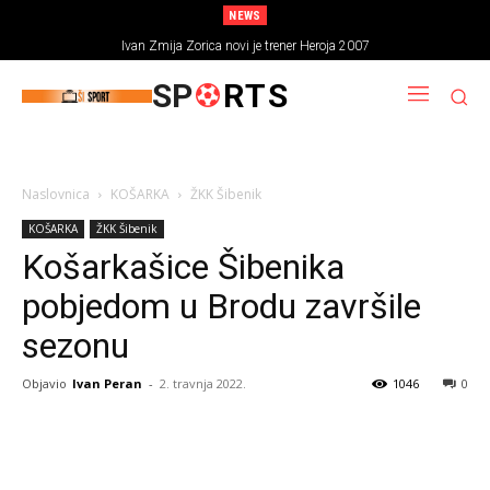
NEWS
Ivan Zmija Zorica novi je trener Heroja 2007
SP
RTS
Naslovnica
KOŠARKA
ŽKK Šibenik
KOŠARKA
ŽKK Šibenik
Košarkašice Šibenika
pobjedom u Brodu završile
sezonu
Objavio
Ivan Peran
-
2. travnja 2022.
1046
0