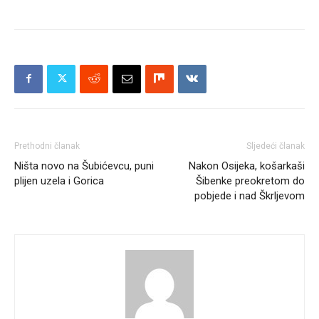
Prethodni članak
Sljedeći članak
Ništa novo na Šubićevcu, puni
Nakon Osijeka, košarkaši
plijen uzela i Gorica
Šibenke preokretom do
pobjede i nad Škrljevom