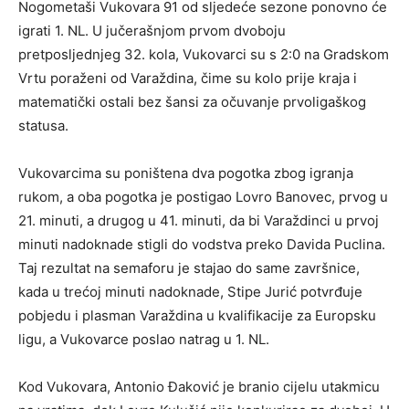
Nogometaši Vukovara 91 od sljedeće sezone ponovno će
igrati 1. NL. U jučerašnjom prvom dvoboju
pretposljednjeg 32. kola, Vukovarci su s 2:0 na Gradskom
Vrtu poraženi od Varaždina, čime su kolo prije kraja i
matematički ostali bez šansi za očuvanje prvoligaškog
statusa.
Vukovarcima su poništena dva pogotka zbog igranja
rukom, a oba pogotka je postigao Lovro Banovec, prvog u
21. minuti, a drugog u 41. minuti, da bi Varaždinci u prvoj
minuti nadoknade stigli do vodstva preko Davida Puclina.
Taj rezultat na semaforu je stajao do same završnice,
kada u trećoj minuti nadoknade, Stipe Jurić potvrđuje
pobjedu i plasman Varaždina u kvalifikacije za Europsku
ligu, a Vukovarce poslao natrag u 1. NL.
Kod Vukovara, Antonio Đaković je branio cijelu utakmicu