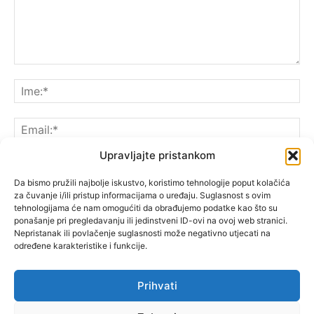
Upravljajte pristankom
Da bismo pružili najbolje iskustvo, koristimo tehnologije poput kolačića
za čuvanje i/ili pristup informacijama o uređaju. Suglasnost s ovim
Spremite moje ime, e-poštu i web-lokaciju u ovom
tehnologijama će nam omogućiti da obrađujemo podatke kao što su
pregledniku sljedeći put kada komentarirate.
ponašanje pri pregledavanju ili jedinstveni ID-ovi na ovoj web stranici.
Nepristanak ili povlačenje suglasnosti može negativno utjecati na
određene karakteristike i funkcije.
Prihvati