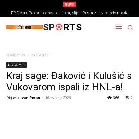
NEWS
EP Oieras: Barakudice bez polufinala, slijedi Rusija za lov na peto mjesto
SP
RTS
Naslovnica
NOGOMET
NOGOMET
Kraj sage: Đaković i Kulušić s
Vukovarom ispali iz HNL-a!
Objavio
Ivan Peran
-
16. svibnja 2026.
366
0