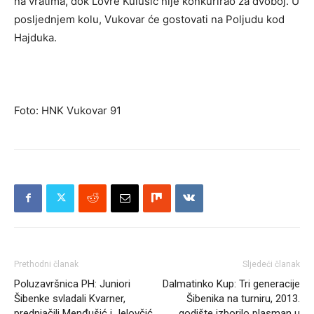
na vratima, dok Lovre Kulušić nije konkurirao za dvoboj. U
posljednjem kolu, Vukovar će gostovati na Poljudu kod
Hajduka.
Foto: HNK Vukovar 91
Prethodni članak
Sljedeći članak
Poluzavršnica PH: Juniori
Dalmatinko Kup: Tri generacije
Šibenke svladali Kvarner,
Šibenika na turniru, 2013.
prednjačili Menđušić i Jelovčić
godište izborilo plasman u