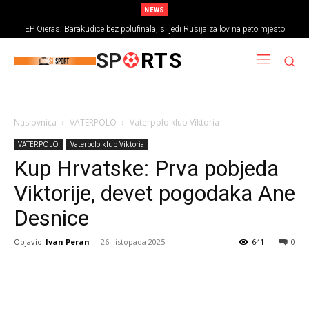
NEWS
EP Oieras: Barakudice bez polufinala, slijedi Rusija za lov na peto mjesto
SP
RTS
Naslovnica
VATERPOLO
Vaterpolo klub Viktoria
VATERPOLO
Vaterpolo klub Viktoria
Kup Hrvatske: Prva pobjeda
Viktorije, devet pogodaka Ane
Desnice
Objavio
Ivan Peran
-
26. listopada 2025.
641
0