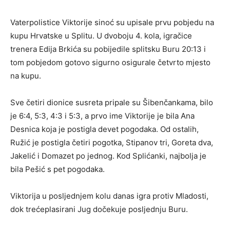
Vaterpolistice Viktorije sinoć su upisale prvu pobjedu na
kupu Hrvatske u Splitu. U dvoboju 4. kola, igračice
trenera Edija Brkića su pobijedile splitsku Buru 20:13 i
tom pobjedom gotovo sigurno osigurale četvrto mjesto
na kupu.
Sve četiri dionice susreta pripale su Šibenčankama, bilo
je 6:4, 5:3, 4:3 i 5:3, a prvo ime Viktorije je bila Ana
Desnica koja je postigla devet pogodaka. Od ostalih,
Ružić je postigla četiri pogotka, Stipanov tri, Goreta dva,
Jakelić i Domazet po jednog. Kod Splićanki, najbolja je
bila Pešić s pet pogodaka.
Viktorija u posljednjem kolu danas igra protiv Mladosti,
dok trećeplasirani Jug dočekuje posljednju Buru.