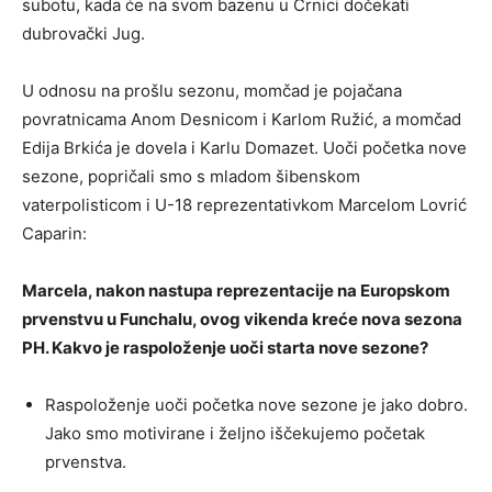
subotu, kada će na svom bazenu u Crnici dočekati
dubrovački Jug.
U odnosu na prošlu sezonu, momčad je pojačana
povratnicama Anom Desnicom i Karlom Ružić, a momčad
Edija Brkića je dovela i Karlu Domazet. Uoči početka nove
sezone, popričali smo s mladom šibenskom
vaterpolisticom i U-18 reprezentativkom Marcelom Lovrić
Caparin:
Marcela, nakon nastupa reprezentacije na Europskom
prvenstvu u Funchalu, ovog vikenda kreće nova sezona
PH. Kakvo je raspoloženje uoči starta nove sezone?
Raspoloženje uoči početka nove sezone je jako dobro.
Jako smo motivirane i željno iščekujemo početak
prvenstva.