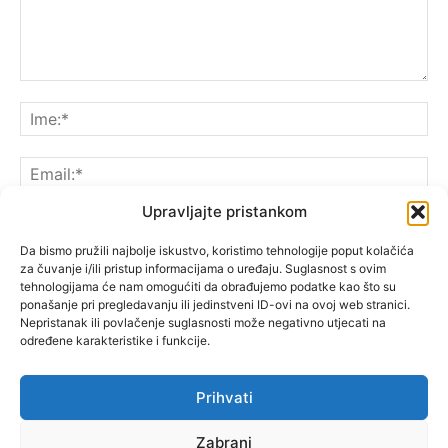
Upravljajte pristankom
Da bismo pružili najbolje iskustvo, koristimo tehnologije poput kolačića
za čuvanje i/ili pristup informacijama o uređaju. Suglasnost s ovim
Spremite moje ime, e-poštu i web-lokaciju u ovom
tehnologijama će nam omogućiti da obrađujemo podatke kao što su
pregledniku sljedeći put kada komentarirate.
ponašanje pri pregledavanju ili jedinstveni ID-ovi na ovoj web stranici.
Nepristanak ili povlačenje suglasnosti može negativno utjecati na
određene karakteristike i funkcije.
Prihvati
Zabrani