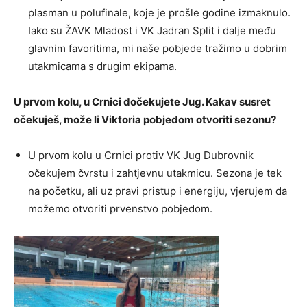
plasman u polufinale, koje je prošle godine izmaknulo.
Iako su ŽAVK Mladost i VK Jadran Split i dalje među
glavnim favoritima, mi naše pobjede tražimo u dobrim
utakmicama s drugim ekipama.
U prvom kolu, u Crnici dočekujete Jug. Kakav susret
očekuješ, može li Viktoria pobjedom otvoriti sezonu?
U prvom kolu u Crnici protiv VK Jug Dubrovnik
očekujem čvrstu i zahtjevnu utakmicu. Sezona je tek
na početku, ali uz pravi pristup i energiju, vjerujem da
možemo otvoriti prvenstvo pobjedom.