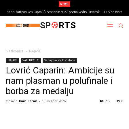
NEWS
Šarin zatrpao koš Cipra: Šibenčanin s 32 poena vodio Hrvatsku U-16 do nove
pobjede
SP
RTS
Naslovnica
NAJAVE
NAJAVE
VATERPOLO
Vaterpolo klub Viktoria
Lovrić Caparin: Ambicije su
nam plasman u polufinale i
borba za medalju
Objavio
Ivan Peran
-
19. veljače 2026.
792
0