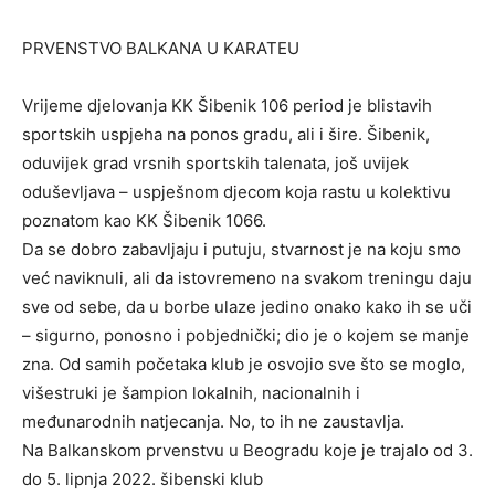
PRVENSTVO BALKANA U KARATEU
Vrijeme djelovanja KK Šibenik 106 period je blistavih
sportskih uspjeha na ponos gradu, ali i šire. Šibenik,
oduvijek grad vrsnih sportskih talenata, još uvijek
oduševljava – uspješnom djecom koja rastu u kolektivu
poznatom kao KK Šibenik 1066.
Da se dobro zabavljaju i putuju, stvarnost je na koju smo
već naviknuli, ali da istovremeno na svakom treningu daju
sve od sebe, da u borbe ulaze jedino onako kako ih se uči
– sigurno, ponosno i pobjednički; dio je o kojem se manje
zna. Od samih početaka klub je osvojio sve što se moglo,
višestruki je šampion lokalnih, nacionalnih i
međunarodnih natjecanja. No, to ih ne zaustavlja.
Na Balkanskom prvenstvu u Beogradu koje je trajalo od 3.
do 5. lipnja 2022. šibenski klub