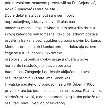
pod hrvatskom zastavom predstavili su Eni Gojanović,
Roko Županović i Mare Mileta.
Dvoje debitanata ovaj put su u seriji borbi i
neprocjenjivog iskustva ostvarili plasman
nadomak medalji, dok je Mare Mileta potvrdila da je u
svojoj kategoriji nenadmašna i tako još jednom postala
prvakinja Balkana bez izgubljenog boda u svim borbama.
Međunarodni uspjeh i konkurentnost dokazuju da sve
čega se u KK Šibenik 1066 dotaknu,
pretvore u uspjeh, a ovakvi uspjesi otvaraju nove
horizonte i naslućuju blistavu sportsku
budućnost. Zalaganje i odricanje uključenih u ovaj
rezultat promiču karate, ime Šibenika i
Hrvatske nadaleko. S ponosom se u KK Šibenik 1066
privodi kraju još jedna senzacionalna sezona. Planovi i za
sljedeću su veliki, a dominantnost ovog kluba pokaže da
rezultati budu i veći od očekivanog.