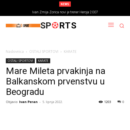
NEWS
Ivan Zmija Zorica novi je trener Heroja 2007
SP
RTS
Naslovnica
OSTALI SPORTOVI
KARATE
OSTALI SPORTOVI
KARATE
Mare Mileta prvakinja na
Balkanskom prvenstvu u
Beogradu
Objavio
Ivan Peran
-
5. lipnja 2022.
1203
0