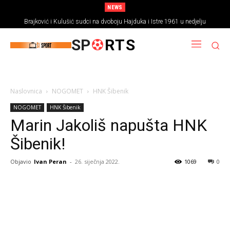
NEWS
Brajković i Kulušić sudci na dvoboju Hajduka i Istre 1961 u nedjelju
SP
RTS
Naslovnica
NOGOMET
HNK Šibenik
NOGOMET
HNK Šibenik
Marin Jakoliš napušta HNK
Šibenik!
Objavio
Ivan Peran
-
26. siječnja 2022.
1069
0