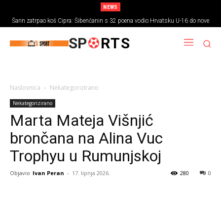
NEWS
Šarin zatrpao koš Cipra: Šibenčanin s 32 poena vodio Hrvatsku U-16 do nove
pobjede
SP
RTS
Naslovnica
Nekategorizirano
Nekategorizirano
Marta Mateja Višnjić
brončana na Alina Vuc
Trophyu u Rumunjskoj
Objavio
Ivan Peran
-
17. lipnja 2026.
280
0