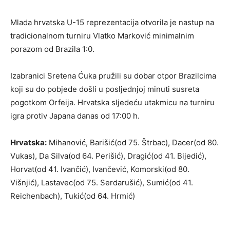
Mlada hrvatska U-15 reprezentacija otvorila je nastup na
tradicionalnom turniru Vlatko Marković minimalnim
porazom od Brazila 1:0.
Izabranici Sretena Ćuka pružili su dobar otpor Brazilcima
koji su do pobjede došli u posljednjoj minuti susreta
pogotkom Orfeija. Hrvatska sljedeću utakmicu na turniru
igra protiv Japana danas od 17:00 h.
Hrvatska:
Mihanović, Barišić(od 75. Štrbac), Dacer(od 80.
Vukas), Da Silva(od 64. Perišić), Dragić(od 41. Bijedić),
Horvat(od 41. Ivančić), Ivančević, Komorski(od 80.
Višnjić), Lastavec(od 75. Serdarušić), Sumić(od 41.
Reichenbach), Tukić(od 64. Hrmić)