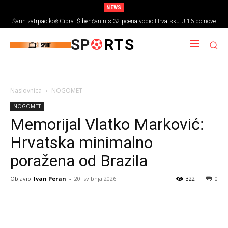
NEWS
Šarin zatrpao koš Cipra: Šibenčanin s 32 poena vodio Hrvatsku U-16 do nove
pobjede
SP
RTS
Naslovnica
NOGOMET
NOGOMET
Memorijal Vlatko Marković:
Hrvatska minimalno
poražena od Brazila
Objavio
Ivan Peran
-
20. svibnja 2026.
322
0