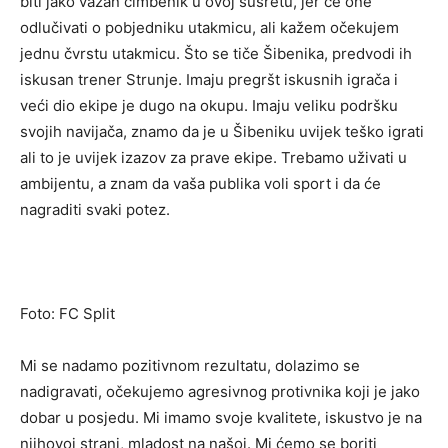
biti jako važan čimbenik u ovoj susretu, jer će one
odlučivati o pobjedniku utakmicu, ali kažem očekujem
jednu čvrstu utakmicu. Što se tiče Šibenika, predvodi ih
iskusan trener Strunje. Imaju pregršt iskusnih igrača i
veći dio ekipe je dugo na okupu. Imaju veliku podršku
svojih navijača, znamo da je u Šibeniku uvijek teško igrati
ali to je uvijek izazov za prave ekipe. Trebamo uživati u
ambijentu, a znam da vaša publika voli sport i da će
nagraditi svaki potez.
Foto: FC Split
Mi se nadamo pozitivnom rezultatu, dolazimo se
nadigravati, očekujemo agresivnog protivnika koji je jako
dobar u posjedu. Mi imamo svoje kvalitete, iskustvo je na
njihovoj strani, mladost na našoj. Mi ćemo se boriti