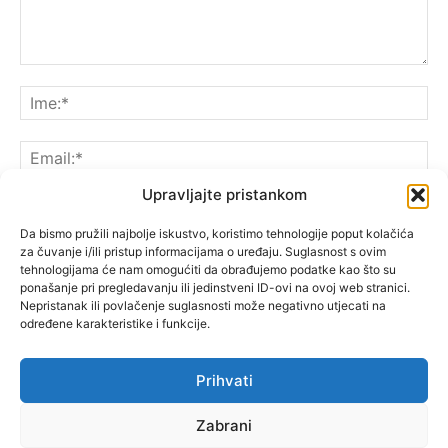
Upravljajte pristankom
Da bismo pružili najbolje iskustvo, koristimo tehnologije poput kolačića
za čuvanje i/ili pristup informacijama o uređaju. Suglasnost s ovim
Spremite moje ime, e-poštu i web-lokaciju u ovom
tehnologijama će nam omogućiti da obrađujemo podatke kao što su
pregledniku sljedeći put kada komentarirate.
ponašanje pri pregledavanju ili jedinstveni ID-ovi na ovoj web stranici.
Nepristanak ili povlačenje suglasnosti može negativno utjecati na
određene karakteristike i funkcije.
Prihvati
Zabrani