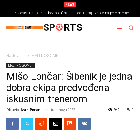
NEWS
EP Oieras: Barakudice bez polufinala, slijedi Rusija za lov na peto mjesto
SP
RTS
Naslovnica
MALI NOGOMET
MALI NOGOMET
Mišo Lončar: Šibenik je jedna
dobra ekipa predvođena
iskusnim trenerom
Objavio
Ivan Peran
-
4. studenoga 2022.
942
0