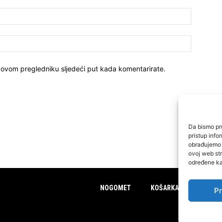
 ovom pregledniku sljedeći put kada komentarirate.
Da bismo pru
pristup inf
obrađujemo p
ovoj web str
određene kar
NOGOMET
KOŠARKA
FUTSAL
Pr