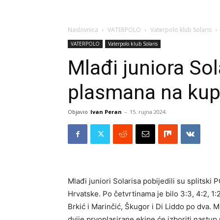
Naslovnica
VATERPOLO
Vaterpolo klub Solaris
VATERPOLO
Vaterpolo klub Solaris
Mlađi juniora Sol
plasmana na kup
Objavio
Ivan Peran
-
15. rujna 2024.
Mlađi juniori Solarisa pobijedili su splitski
Hrvatske. Po četvrtinama je bilo 3:3, 4:2, 1:2
Brkić i Marinčić, Škugor i Di Liddo po dva. 
dvije prvoplasirane ekipe će izboriti nastup