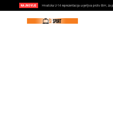
NAJNOVIJE
Hrvatska U-14 reprezentacija uvjerljiva protiv BiH, z