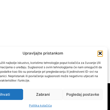
Upravljajte pristankom
žili najbolje iskustvo, koristimo tehnologije poput kolačića za čuvanje i/ili
ormacijama o uređaju. Suglasnost s ovim tehnologijama će nam omogućiti da
odatke kao što su ponašanje pri pregledavanju ili jedinstveni ID-ovi na
anici. Nepristanak ili povlačenje suglasnosti može negativno utjecati na
akteristike i funkcije.
VATERPOLO
OSTALI SPORTOVI
IMPRESSUM
ihvati
Zabrani
Pogledaj postavke
Politika kolačića