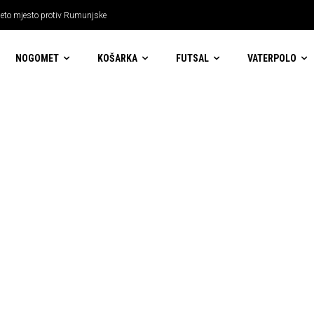
a peto mjesto protiv Rumunjske
NOGOMET
KOŠARKA
FUTSAL
VATERPOLO