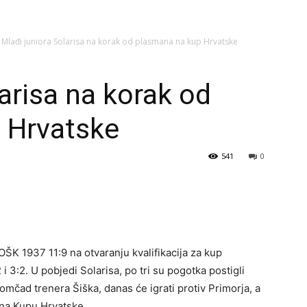
Mlađi juniora Solarisa na korak od plasmana na kup Hrvatske
arisa na korak od
 Hrvatske
541
0
 POŠK 1937 11:9 na otvaranju kvalifikacija za kup
 i 3:2. U pobjedi Solarisa, po tri su pogotka postigli
Momčad trenera Šiška, danas će igrati protiv Primorja, a
 na Kupu Hrvatske.