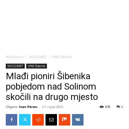
Naslovnica
NOGOMET
HNK Šibenik
NOGOMET
HNK Šibenik
Mlađi pioniri Šibenika
pobjedom nad Solinom
skočili na drugo mjesto
Objavio
Ivan Peran
-
27. rujna 2025.
670
0