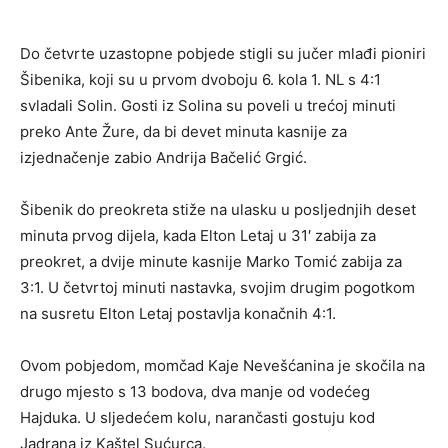
Do četvrte uzastopne pobjede stigli su jučer mlađi pioniri
Šibenika, koji su u prvom dvoboju 6. kola 1. NL s 4:1
svladali Solin. Gosti iz Solina su poveli u trećoj minuti
preko Ante Žure, da bi devet minuta kasnije za
izjednačenje zabio Andrija Bačelić Grgić.
Šibenik do preokreta stiže na ulasku u posljednjih deset
minuta prvog dijela, kada Elton Letaj u 31′ zabija za
preokret, a dvije minute kasnije Marko Tomić zabija za
3:1. U četvrtoj minuti nastavka, svojim drugim pogotkom
na susretu Elton Letaj postavlja konačnih 4:1.
Ovom pobjedom, momčad Kaje Nevešćanina je skočila na
drugo mjesto s 13 bodova, dva manje od vodećeg
Hajduka. U sljedećem kolu, narančasti gostuju kod
Jadrana iz Kaštel Sućurca.