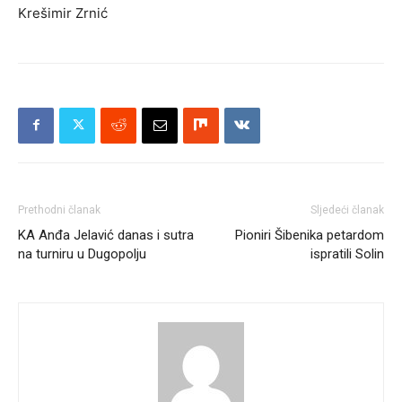
Krešimir Zrnić
Prethodni članak
Sljedeći članak
KA Anđa Jelavić danas i sutra
Pioniri Šibenika petardom
na turniru u Dugopolju
ispratili Solin