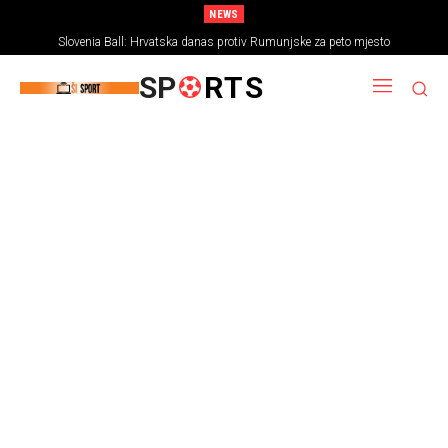
NEWS
Slovenia Ball: Hrvatska danas protiv Rumunjske za peto mjesto
SP
RTS