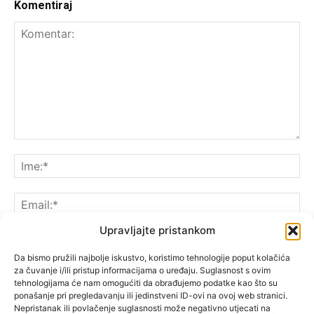
Komentiraj
Upravljajte pristankom
Da bismo pružili najbolje iskustvo, koristimo tehnologije poput kolačića
za čuvanje i/ili pristup informacijama o uređaju. Suglasnost s ovim
Spremite moje ime, e-poštu i web-lokaciju u ovom
tehnologijama će nam omogućiti da obrađujemo podatke kao što su
pregledniku sljedeći put kada komentarirate.
ponašanje pri pregledavanju ili jedinstveni ID-ovi na ovoj web stranici.
Nepristanak ili povlačenje suglasnosti može negativno utjecati na