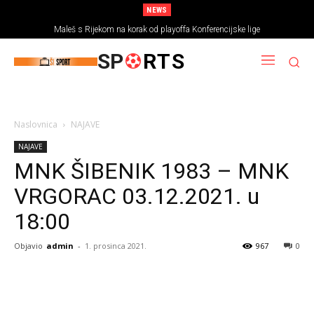
NEWS
Maleš s Rijekom na korak od playoffa Konferencijske lige
SP
RTS
Naslovnica
NAJAVE
NAJAVE
MNK ŠIBENIK 1983 – MNK
VRGORAC 03.12.2021. u
18:00
Objavio
admin
-
1. prosinca 2021.
967
0