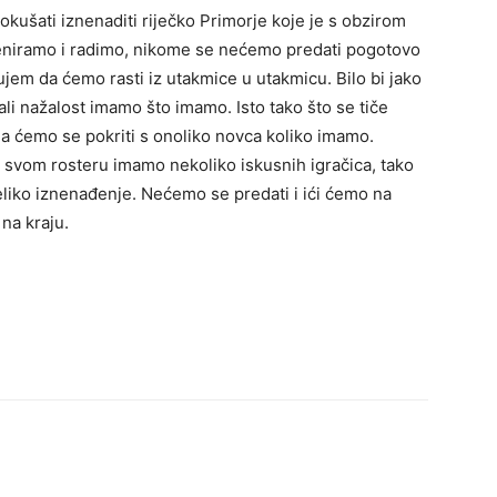
kušati iznenaditi riječko Primorje koje je s obzirom
reniramo i radimo, nikome se nećemo predati pogotovo
em da ćemo rasti iz utakmice u utakmicu. Bilo bi jako
 ali nažalost imamo što imamo. Isto tako što se tiče
 da ćemo se pokriti s onoliko novca koliko imamo.
u svom rosteru imamo nekoliko iskusnih igračica, tako
veliko iznenađenje. Nećemo se predati i ići ćemo na
na kraju.