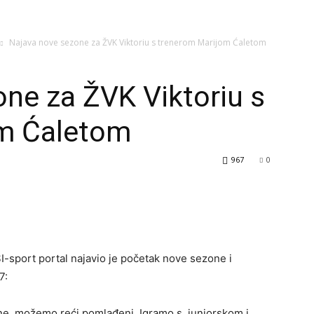
Najava nove sezone za ŽVK Viktoriu s trenerom Marijom Ćaletom
ne za ŽVK Viktoriu s
om Ćaletom
967
0
I-sport portal najavio je početak nove sezone i
7:
ine, možemo reći pomlađeni. Igramo s juniorskom i