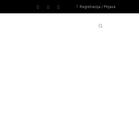
Registracija / Prijava
PORTOVI
IMPRESSUM
MORE