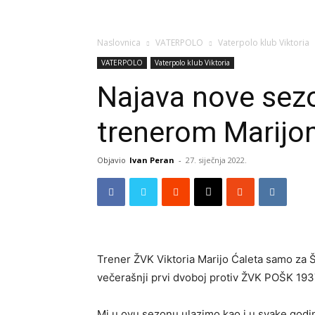
Naslovnica
VATERPOLO
Vaterpolo klub Viktoria
VATERPOLO
Vaterpolo klub Viktoria
Najava nove sezo
trenerom Marij
Objavio
Ivan Peran
-
27. siječnja 2022.
Trener ŽVK Viktoria Marijo Ćaleta samo za Š
večerašnji prvi dvoboj protiv ŽVK POŠK 193
Mi u ovu sezonu ulazimo kao i u svake god