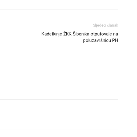
Sljedeći članak
Kadetkinje ŽKK Šibenika otputovale na
poluzavršnicu PH