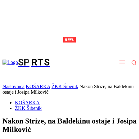
NEWS
EP Stockholm: Debakl juniorki protiv Španjolske, slijedi borba za deveto mjesto
SP
RTS
Naslovnica
KOŠARKA
ŽKK Šibenik
Nakon Strize, na Baldekinu
ostaje i Josipa Milković
KOŠARKA
ŽKK Šibenik
Nakon Strize, na Baldekinu ostaje i Josipa
Milković