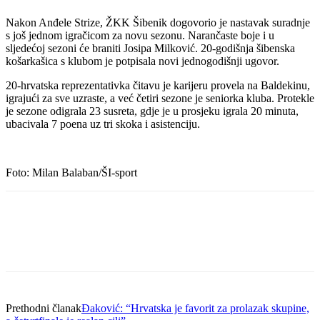
Nakon Anđele Strize, ŽKK Šibenik dogovorio je nastavak suradnje
s još jednom igračicom za novu sezonu. Narančaste boje i u
sljedećoj sezoni će braniti Josipa Milković. 20-godišnja šibenska
košarkašica s klubom je potpisala novi jednogodišnji ugovor.
20-hrvatska reprezentativka čitavu je karijeru provela na Baldekinu,
igrajući za sve uzraste, a već četiri sezone je seniorka kluba. Protekle
je sezone odigrala 23 susreta, gdje je u prosjeku igrala 20 minuta,
ubacivala 7 poena uz tri skoka i asistenciju.
Foto: Milan Balaban/ŠI-sport
Prethodni članak
Đaković: “Hrvatska je favorit za prolazak skupine,