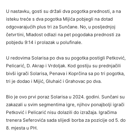
U nastavku, gosti su držali dva pogotka prednosti, a na
isteku treće s dva pogotka Mijića pobjegli na dotad
odgovarajućih plus tri za Sunčane. No, u posljednjoj
četvrtini, Mladost odlazi na pet pogodaka prednosti za
pobjedu 9:14 i prolazak u polufinale.
U redovima Solarisa po dva su pogotka postigli Petković,
Pelicarić, D. Akrap i Vrdoljak. Kod gostiju su prednjačili
bivši igrači Solarisa, Penava i Koprčina sa po tri pogotka,
tri je dodao i Mijić, Gluhaić i Grahovac po dva.
Bio je ovo prvi poraz Solarisa u 2024. godini. Sunčani su
zakazali u svim segmentima igre, njihov ponajbolji igrači
Petković i Pelicarić nisu dolazili do izražaja. Igračima
trenera Seferovića sada slijedi borba za pozicije od 5. do
8. mjesta u PH.