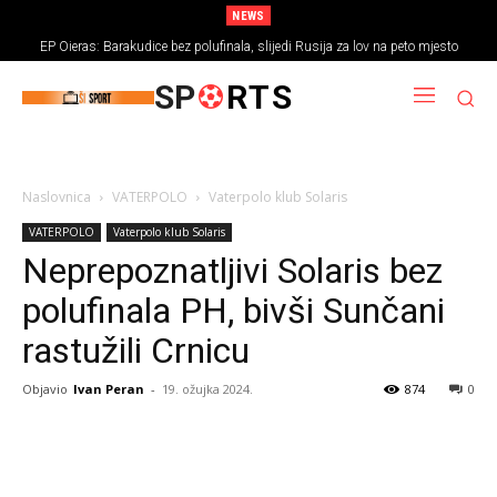
NEWS
EP Oieras: Barakudice bez polufinala, slijedi Rusija za lov na peto mjesto
SP
RTS
Naslovnica
VATERPOLO
Vaterpolo klub Solaris
VATERPOLO
Vaterpolo klub Solaris
Neprepoznatljivi Solaris bez
polufinala PH, bivši Sunčani
rastužili Crnicu
Objavio
Ivan Peran
-
19. ožujka 2024.
874
0